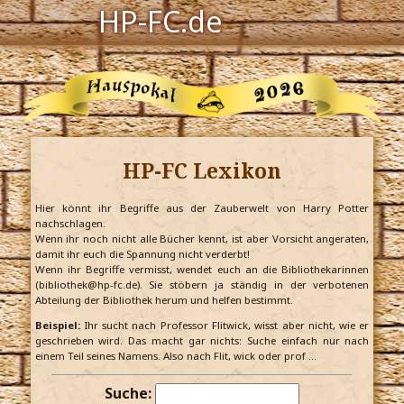
HP-FC.de
Navigation
Harry Potter
Der HP-FC
HP-FC Lexikon
Hogwarts
Zauberwelt
Hier könnt ihr Begriffe aus der Zauberwelt von Harry Potter
nachschlagen.
Wenn ihr noch nicht alle Bücher kennt, ist aber Vorsicht angeraten,
Willkommen
damit ihr euch die Spannung nicht verderbt!
Wenn ihr Begriffe vermisst, wendet euch an die Bibliothekarinnen
(bibliothek@hp-fc.de). Sie stöbern ja ständig in der verbotenen
Abteilung der Bibliothek herum und helfen bestimmt.
Jetzt Fanclub-Mitglied werden!
Beispiel:
Ihr sucht nach Professor Flitwick, wisst aber nicht, wie er
geschrieben wird. Das macht gar nichts: Suche einfach nur nach
einem Teil seines Namens. Also nach Flit, wick oder prof …
Suche: