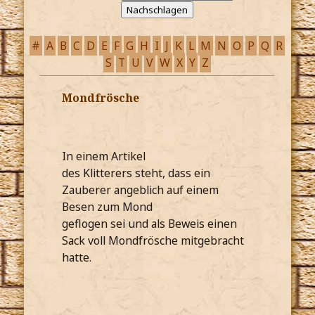
#
A
B
C
D
E
F
G
H
I
J
K
L
M
N
O
P
Q
R
S
T
U
V
W
X
Y
Z
Mondfrösche
In einem Artikel
des Klitterers steht, dass ein
Zauberer angeblich auf einem
Besen zum Mond
geflogen sei und als Beweis einen
Sack voll Mondfrösche mitgebracht
hatte.