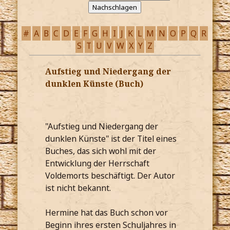
#
A
B
C
D
E
F
G
H
I
J
K
L
M
N
O
P
Q
R
S
T
U
V
W
X
Y
Z
Aufstieg und Niedergang der
dunklen Künste (Buch)
"Aufstieg und Niedergang der
dunklen Künste" ist der Titel eines
Buches, das sich wohl mit der
Entwicklung der Herrschaft
Voldemorts beschäftigt. Der Autor
ist nicht bekannt.
Hermine hat das Buch schon vor
Beginn ihres ersten Schuljahres in