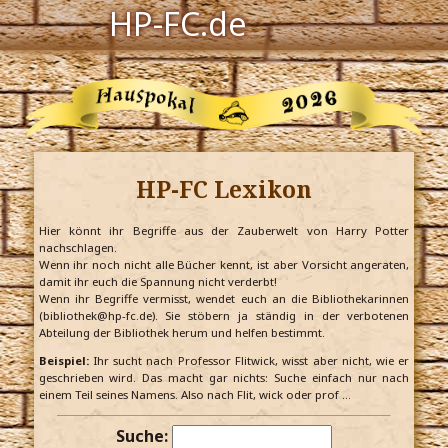
HP-FC.de
Navigation
Harry Potter
Der HP-FC
HP-FC Lexikon
Hogwarts
Zauberwelt
Hier könnt ihr Begriffe aus der Zauberwelt von Harry Potter
nachschlagen.
Wenn ihr noch nicht alle Bücher kennt, ist aber Vorsicht angeraten,
Willkommen
damit ihr euch die Spannung nicht verderbt!
Wenn ihr Begriffe vermisst, wendet euch an die Bibliothekarinnen
(bibliothek@hp-fc.de). Sie stöbern ja ständig in der verbotenen
Abteilung der Bibliothek herum und helfen bestimmt.
Jetzt Fanclub-Mitglied werden!
Beispiel:
Ihr sucht nach Professor Flitwick, wisst aber nicht, wie er
geschrieben wird. Das macht gar nichts: Suche einfach nur nach
einem Teil seines Namens. Also nach Flit, wick oder prof …
Suche: