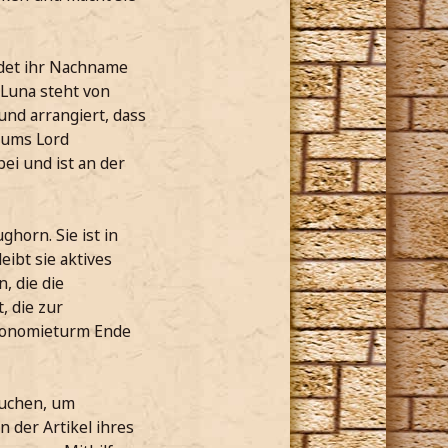
ndet ihr Nachname
 Luna steht von
und arrangiert, dass
iums Lord
ei und ist an der
horn. Sie ist in
ibt sie aktives
, die die
, die zur
tronomieturm Ende
suchen, um
 der Artikel ihres