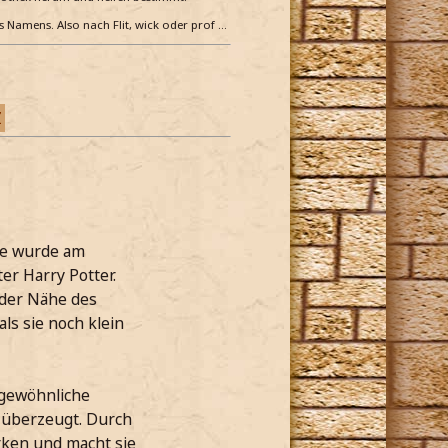
es Namens. Also nach Flit, wick oder prof …
Z
ie wurde am
er Harry Potter.
 der Nähe des
als sie noch klein
rgewöhnliche
 überzeugt. Durch
rken und macht sie