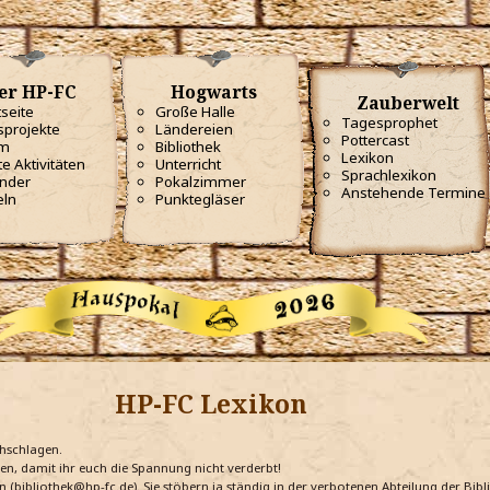
er HP-FC
Hogwarts
Zauberwelt
tseite
Große Halle
Tagesprophet
projekte
Ländereien
Pottercast
m
Bibliothek
Lexikon
te Aktivitäten
Unterricht
Sprachlexikon
nder
Pokalzimmer
Anstehende Termine
eln
Punktegläser
HP-FC Lexikon
chschlagen.
ten, damit ihr euch die Spannung nicht verderbt!
n (bibliothek@hp-fc.de). Sie stöbern ja ständig in der verbotenen Abteilung der Bi