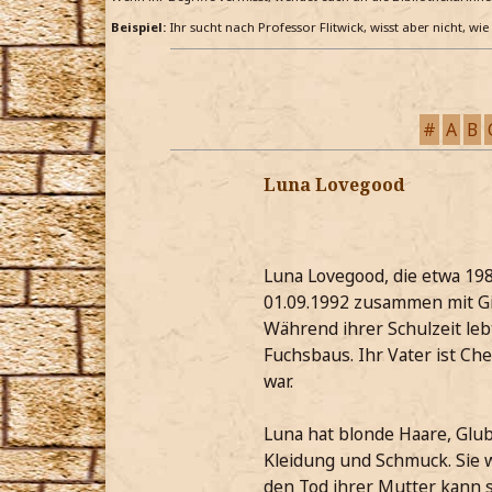
Beispiel:
Ihr sucht nach Professor Flitwick, wisst aber nicht, wi
#
A
B
Luna Lovegood
Luna Lovegood, die etwa 198
01.09.1992 zusammen mit Gin
Während ihrer Schulzeit leb
Fuchsbaus. Ihr Vater ist Chef
war.
Luna hat blonde Haare, Glu
Kleidung und Schmuck. Sie 
den Tod ihrer Mutter kann s