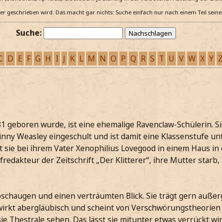
e er geschrieben wird. Das macht gar nichts: Suche einfach nur nach einem Teil sein
Suche:
C
D
E
F
G
H
I
J
K
L
M
N
O
P
Q
R
S
T
U
V
W
X
Y
1 geboren wurde, ist eine ehemalige Ravenclaw-Schülerin. S
ny Weasley eingeschult und ist damit eine Klassenstufe unt
t sie bei ihrem Vater Xenophilius Lovegood in einem Haus in
redakteur der Zeitschrift „Der Klitterer“, ihre Mutter starb, 
bschaugen und einen verträumten Blick. Sie trägt gern auße
wirkt abergläubisch und scheint von Verschwörungstheorien
ie Thestrale sehen. Das lässt sie mitunter etwas verrückt wi