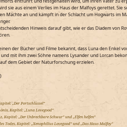
orts entführt und festgehalten wird, um ihren Vater zu erp
d sie aus einem Verlies im Haus der Malfoys gerettet. Sie s
en Mächte an und kämpft in der Schlacht um Hogwarts im M
nger.
entscheidenden Hinweis darauf gibt, wie er das Diadem von 
ören.
cheinen der Bücher und Filme bekannt, dass Luna den Enkel 
n und mit ihm zwei Söhne namens Lysander und Lorcan beko
e auf dem Gebiet der Naturforschung erzielen.
)
apitel: „Der Portschlüssel“
önix, Kapitel: „Luna Lovegood“
z, Kapitel: „Der Unbrechbare Schwur“ und „Elfen helfen“
des Todes, Kapitel: „Xenophilius Lovegood“ und „Das Haus Malfoy“