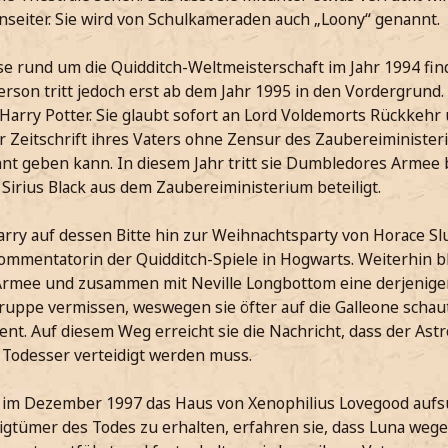
nseiter. Sie wird von Schulkameraden auch „Loony“ genannt.
 rund um die Quidditch-Weltmeisterschaft im Jahr 1994 fi
rson tritt jedoch erst ab dem Jahr 1995 in den Vordergrund.
Harry Potter. Sie glaubt sofort an Lord Voldemorts Rückkehr 
r Zeitschrift ihres Vaters ohne Zensur des Zaubereiminister
t geben kann. In diesem Jahr tritt sie Dumbledores Armee b
Sirius Black aus dem Zaubereiministerium beteiligt.
arry auf dessen Bitte hin zur Weihnachtsparty von Horace Slug
Kommentatorin der Quidditch-Spiele in Hogwarts. Weiterhin ble
rmee und zusammen mit Neville Longbottom eine derjenigen
uppe vermissen, weswegen sie öfter auf die Galleone schaut
nt. Auf diesem Weg erreicht sie die Nachricht, dass der As
 Todesser verteidigt werden muss.
e im Dezember 1997 das Haus von Xenophilius Lovegood auf
igtümer des Todes zu erhalten, erfahren sie, dass Luna wegen