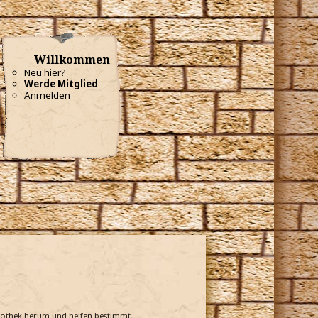
Willkommen
Neu hier?
Werde Mitglied
Anmelden
bliothek herum und helfen bestimmt.