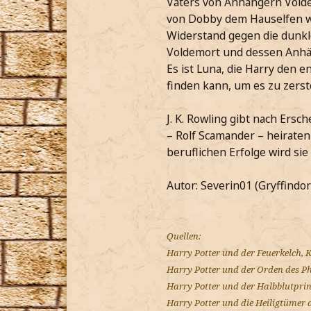
Vaters von Anhängern Voldem
von Dobby dem Hauselfen wir
Widerstand gegen die dunkl
Voldemort und dessen Anhä
Es ist Luna, die Harry den 
finden kann, um es zu zerst
J. K. Rowling gibt nach Ers
– Rolf Scamander – heirate
beruflichen Erfolge wird si
Autor: Severin01 (Gryffindor
Quellen:
Harry Potter und der Feuerkelch, K
Harry Potter und der Orden des Ph
Harry Potter und der Halbblutprin
Harry Potter und die Heiligtümer 