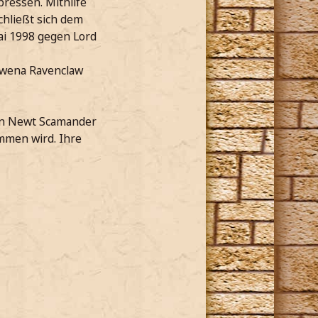
ressen. Mithilfe
chließt sich dem
ai 1998 gegen Lord
Rowena Ravenclaw
von Newt Scamander
mmen wird. Ihre