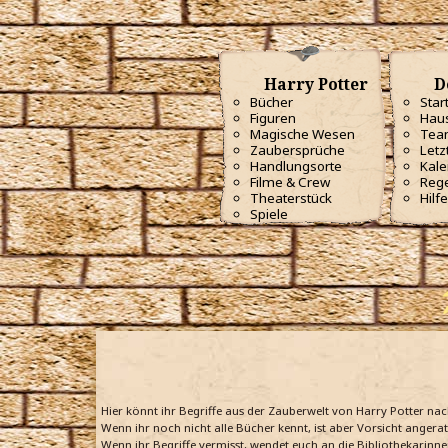
Harry Potter
D
Bücher
Star
Figuren
Haus
Magische Wesen
Tea
Zaubersprüche
Letz
Handlungsorte
Kale
Filme & Crew
Reg
Theaterstück
Hilfe
Spiele
Hier könnt ihr Begriffe aus der Zauberwelt von Harry Potter na
Wenn ihr noch nicht alle Bücher kennt, ist aber Vorsicht angera
Wenn ihr Begriffe vermisst, wendet euch an die Bibliothekarinne