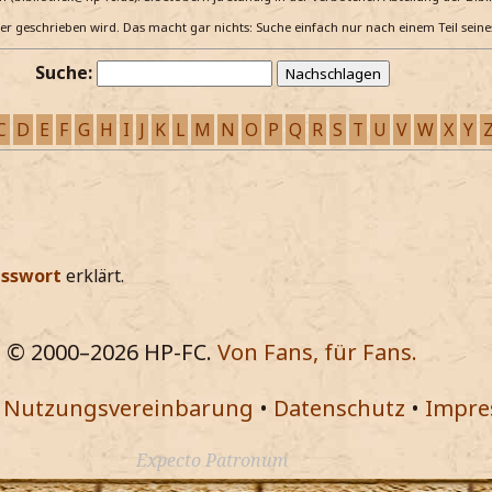
e er geschrieben wird. Das macht gar nichts: Suche einfach nur nach einem Teil sein
Suche:
C
D
E
F
G
H
I
J
K
L
M
N
O
P
Q
R
S
T
U
V
W
X
Y
sswort
erklärt.
© 2000–
2026
HP-FC.
Von Fans, für Fans.
•
Nutzungsvereinbarung
•
Datenschutz
•
Impr
Expecto Patronum