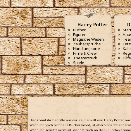
Harry Potter
D
Bücher
Star
Figuren
Haus
Magische Wesen
Tea
Zaubersprüche
Letz
Handlungsorte
Kale
Filme & Crew
Reg
Theaterstück
Hilfe
Spiele
Hier könnt ihr Begriffe aus der Zauberwelt von Harry Potter na
Wenn ihr noch nicht alle Bücher kennt, ist aber Vorsicht angera
Wenn ihr Begriffe vermisst, wendet euch an die Bibliothekarinne