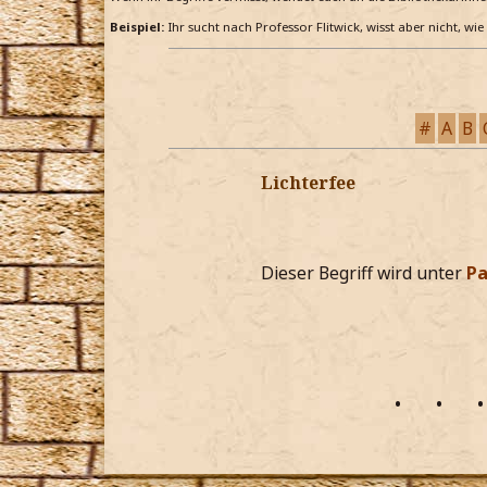
Beispiel:
Ihr sucht nach Professor Flitwick, wisst aber nicht, wi
#
A
B
Lichterfee
Dieser Begriff wird unter
Pa
•
•