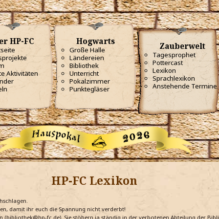
er HP-FC
Hogwarts
Zauberwelt
tseite
Große Halle
Tagesprophet
projekte
Ländereien
Pottercast
m
Bibliothek
Lexikon
te Aktivitäten
Unterricht
Sprachlexikon
nder
Pokalzimmer
Anstehende Termine
eln
Punktegläser
HP-FC Lexikon
chschlagen.
ten, damit ihr euch die Spannung nicht verderbt!
n (bibliothek@hp-fc.de). Sie stöbern ja ständig in der verbotenen Abteilung der Bi