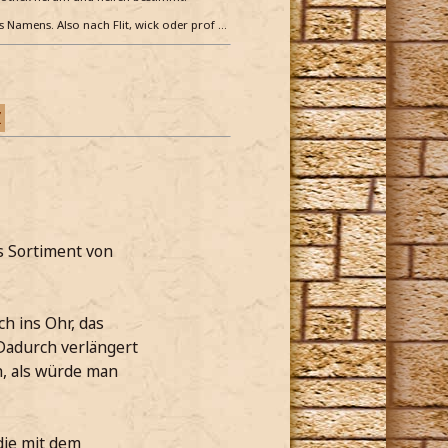
es Namens. Also nach Flit, wick oder prof …
Z
s Sortiment von
h ins Ohr, das
 Dadurch verlängert
h, als würde man
die mit dem