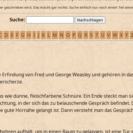
e er geschrieben wird. Das macht gar nichts: Suche einfach nur nach einem Teil sein
Suche:
C
D
E
F
G
H
I
J
K
L
M
N
O
P
Q
R
S
T
U
V
W
X
Y
e Erfindung von Fred und George Weasley und gehören in da
erscherze.
 wie dünne, fleischfarbene Schnüre. Ein Ende steckt man sic
ichtung, in der sich das zu belauschende Gespräch befindet.
eine gute Hörnähe gelangt ist. Dann versteht man das Gespräc
hohren aufhält, um in einen Raum zu gelangen, ist eine Tür, 