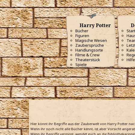
Harry Potter
D
Bücher
Star
Figuren
Haus
Magische Wesen
Tea
Zaubersprüche
Letz
Handlungsorte
Kale
Filme & Crew
Reg
Theaterstück
Hilfe
Spiele
Hier könnt ihr Begriffe aus der Zauberwelt von Harry Potter na
Wenn ihr noch nicht alle Bücher kennt, ist aber Vorsicht angera
Wenn ihr Begriffe vermisst, wendet euch an die Bibliothekarinne