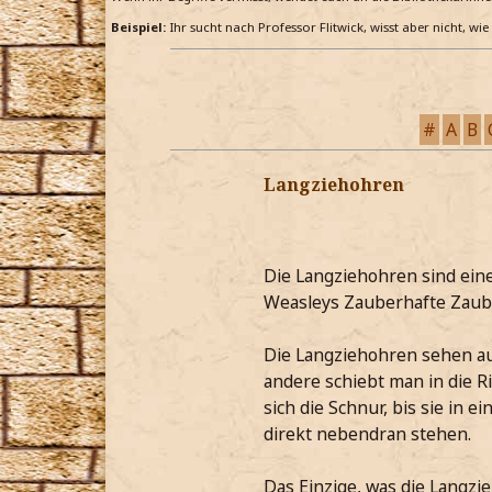
Beispiel:
Ihr sucht nach Professor Flitwick, wisst aber nicht, wi
#
A
B
Langziehohren
Die Langziehohren sind ein
Weasleys Zauberhafte Zaub
Die Langziehohren sehen aus
andere schiebt man in die R
sich die Schnur, bis sie in 
direkt nebendran stehen.
Das Einzige, was die Langzie