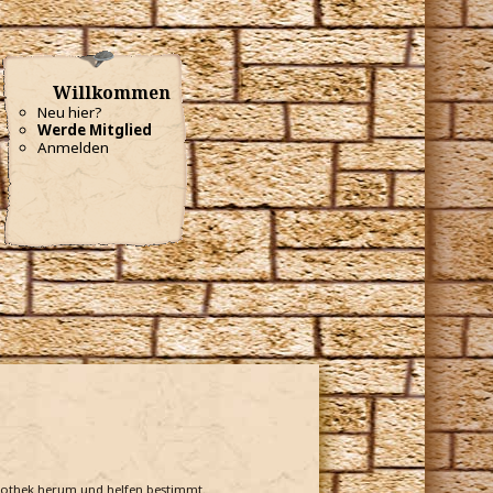
Willkommen
Neu hier?
Werde Mitglied
Anmelden
bliothek herum und helfen bestimmt.