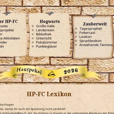
er HP-FC
Hogwarts
Zauberwelt
tseite
Große Halle
Tagesprophet
projekte
Ländereien
Pottercast
m
Bibliothek
Lexikon
te Aktivitäten
Unterricht
Sprachlexikon
nder
Pokalzimmer
Anstehende Termine
eln
Punktegläser
HP-FC Lexikon
chschlagen.
ten, damit ihr euch die Spannung nicht verderbt!
n (bibliothek@hp-fc.de). Sie stöbern ja ständig in der verbotenen Abteilung der Bi