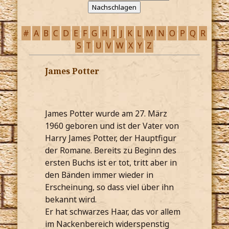
#
A
B
C
D
E
F
G
H
I
J
K
L
M
N
O
P
Q
R
S
T
U
V
W
X
Y
Z
James Potter
James Potter wurde am 27. März
1960 geboren und ist der Vater von
Harry James Potter, der Hauptfigur
der Romane. Bereits zu Beginn des
ersten Buchs ist er tot, tritt aber in
den Bänden immer wieder in
Erscheinung, so dass viel über ihn
bekannt wird.
Er hat schwarzes Haar, das vor allem
im Nackenbereich widerspenstig