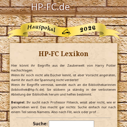
HP-FC.de
Navigation
Harry Potter
Der HP-FC
HP-FC Lexikon
Hogwarts
Zauberwelt
Hier könnt ihr Begriffe aus der Zauberwelt von Harry Potter
nachschlagen.
Wenn ihr noch nicht alle Bücher kennt, ist aber Vorsicht angeraten,
Willkommen
damit ihr euch die Spannung nicht verderbt!
Wenn ihr Begriffe vermisst, wendet euch an die Bibliothekarinnen
(bibliothek@hp-fc.de). Sie stöbern ja ständig in der verbotenen
Abteilung der Bibliothek herum und helfen bestimmt.
Jetzt Fanclub-Mitglied werden!
Beispiel:
Ihr sucht nach Professor Flitwick, wisst aber nicht, wie er
geschrieben wird. Das macht gar nichts: Suche einfach nur nach
einem Teil seines Namens. Also nach Flit, wick oder prof …
Suche: