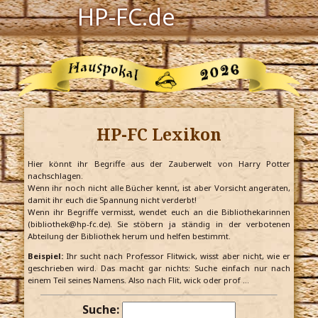
HP-FC.de
Navigation
Harry Potter
Der HP-FC
HP-FC Lexikon
Hogwarts
Zauberwelt
Hier könnt ihr Begriffe aus der Zauberwelt von Harry Potter
nachschlagen.
Wenn ihr noch nicht alle Bücher kennt, ist aber Vorsicht angeraten,
Willkommen
damit ihr euch die Spannung nicht verderbt!
Wenn ihr Begriffe vermisst, wendet euch an die Bibliothekarinnen
(bibliothek@hp-fc.de). Sie stöbern ja ständig in der verbotenen
Abteilung der Bibliothek herum und helfen bestimmt.
Jetzt Fanclub-Mitglied werden!
Beispiel:
Ihr sucht nach Professor Flitwick, wisst aber nicht, wie er
geschrieben wird. Das macht gar nichts: Suche einfach nur nach
einem Teil seines Namens. Also nach Flit, wick oder prof …
Suche: