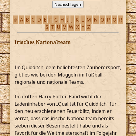
#
A
B
C
D
E
F
G
H
I
J
K
L
M
N
O
P
Q
R
S
T
U
V
W
X
Y
Z
Irisches Nationalteam
Im Quidditch, dem beliebtesten Zauberersport,
gibt es wie bei den Muggeln im Fußball
regionale und nationale Teams.
Im dritten Harry Potter-Band wirbt der
Ladeninhaber von „Qualität für Quidditch" für
den neu erschienenen Feuerblitz, indem er
verrät, dass das irische Nationalteam bereits
sieben dieser Besen bestellt habe und als
Favorit für die Weltmeisterschaft im Folgejahr