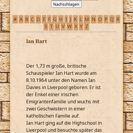
#
A
B
C
D
E
F
G
H
I
J
K
L
M
N
O
P
Q
R
S
T
U
V
W
X
Y
Z
Ian Hart
Der 1,73 m große, britische
Schauspieler Ian Hart wurde am
8.10.1964 unter den Namen Ian
Davies in Liverpool geboren. Er ist
der Enkel einer irischen
Emigrantenfamilie und wuchs mit
zwei Geschwistern in einer
katholischen Familie auf.
Ian Hart ging auf die Highschool in
Liverpool und besuchte später das