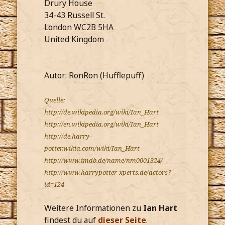
Drury House
34-43 Russell St.
London WC2B 5HA
United Kingdom
Autor: RonRon (Hufflepuff)
Quelle:
http://de.wikipedia.org/wiki/Ian_Hart
http://en.wikipedia.org/wiki/Ian_Hart
http://de.harry-
potter.wikia.com/wiki/Ian_Hart
http://www.imdb.de/name/nm0001324/
http://www.harrypotter-xperts.de/actors?
id=124
Weitere Informationen zu
Ian Hart
findest du auf
dieser Seite
.