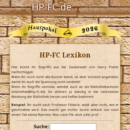
HP-FC.de
Navigation
Harry Potter
Der HP-FC
HP-FC Lexikon
Hogwarts
Zauberwelt
Hier könnt ihr Begriffe aus der Zauberwelt von Harry Potter
nachschlagen.
Wenn ihr noch nicht alle Bücher kennt, ist aber Vorsicht angeraten,
Willkommen
damit ihr euch die Spannung nicht verderbt!
Wenn ihr Begriffe vermisst, wendet euch an die Bibliothekarinnen
(bibliothek@hp-fc.de). Sie stöbern ja ständig in der verbotenen
Abteilung der Bibliothek herum und helfen bestimmt.
Jetzt Fanclub-Mitglied werden!
Beispiel:
Ihr sucht nach Professor Flitwick, wisst aber nicht, wie er
geschrieben wird. Das macht gar nichts: Suche einfach nur nach
einem Teil seines Namens. Also nach Flit, wick oder prof …
Suche: