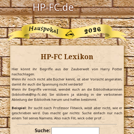
HP-FC.de
Navigation
Harry Potter
Der HP-FC
HP-FC Lexikon
Hogwarts
Zauberwelt
Hier könnt ihr Begriffe aus der Zauberwelt von Harry Potter
nachschlagen.
Wenn ihr noch nicht alle Bücher kennt, ist aber Vorsicht angeraten,
Willkommen
damit ihr euch die Spannung nicht verderbt!
Wenn ihr Begriffe vermisst, wendet euch an die Bibliothekarinnen
(bibliothek@hp-fc.de). Sie stöbern ja ständig in der verbotenen
Abteilung der Bibliothek herum und helfen bestimmt.
Jetzt Fanclub-Mitglied werden!
Beispiel:
Ihr sucht nach Professor Flitwick, wisst aber nicht, wie er
geschrieben wird. Das macht gar nichts: Suche einfach nur nach
einem Teil seines Namens. Also nach Flit, wick oder prof …
Suche: