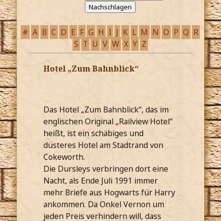
#
A
B
C
D
E
F
G
H
I
J
K
L
M
N
O
P
Q
R
S
T
U
V
W
X
Y
Z
Hotel „Zum Bahnblick“
Das Hotel „Zum Bahnblick“, das im
englischen Original „Railview Hotel“
heißt, ist ein schäbiges und
düsteres Hotel am Stadtrand von
Cokeworth.
Die Dursleys verbringen dort eine
Nacht, als Ende Juli 1991 immer
mehr Briefe aus Hogwarts für Harry
ankommen. Da Onkel Vernon um
jeden Preis verhindern will, dass