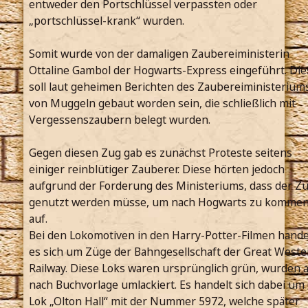
entweder den Portschlüssel verpassten oder
„portschlüssel-krank“ wurden.
Somit wurde von der damaligen Zaubereiministerin
Ottaline Gambol der Hogwarts-Express eingeführt. Die
soll laut geheimen Berichten des Zaubereiministerium
von Muggeln gebaut worden sein, die schließlich mit
Vergessenszaubern belegt wurden.
Gegen diesen Zug gab es zunächst Proteste seitens
einiger reinblütiger Zauberer. Diese hörten jedoch
aufgrund der Forderung des Ministeriums, dass der Z
genutzt werden müsse, um nach Hogwarts zu kommen
auf.
Bei den Lokomotiven in den Harry-Potter-Filmen hande
es sich um Züge der Bahngesellschaft der Great Weste
Railway. Diese Loks waren ursprünglich grün, wurden 
nach Buchvorlage umlackiert. Es handelt sich dabei um 
Lok „Olton Hall“ mit der Nummer 5972, welche später