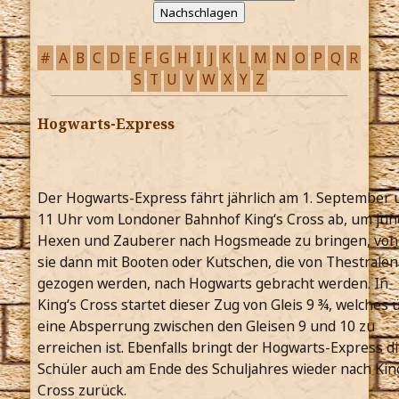
#
A
B
C
D
E
F
G
H
I
J
K
L
M
N
O
P
Q
R
S
T
U
V
W
X
Y
Z
Hogwarts-Express
Der Hogwarts-Express fährt jährlich am 1. September
11 Uhr vom Londoner Bahnhof King‘s Cross ab, um jun
Hexen und Zauberer nach Hogsmeade zu bringen, von
sie dann mit Booten oder Kutschen, die von Thestralen
gezogen werden, nach Hogwarts gebracht werden. In
King‘s Cross startet dieser Zug von Gleis 9 ¾, welches 
eine Absperrung zwischen den Gleisen 9 und 10 zu
erreichen ist. Ebenfalls bringt der Hogwarts-Express d
Schüler auch am Ende des Schuljahres wieder nach Kin
Cross zurück.