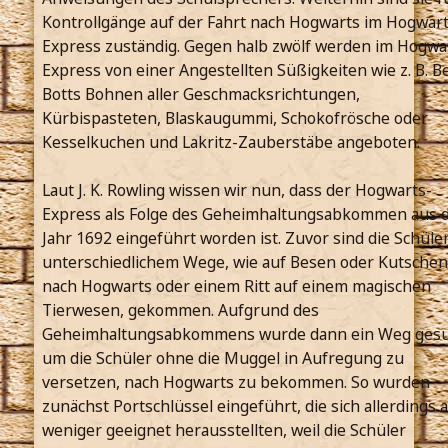
Kontrollgänge auf der Fahrt nach Hogwarts im Hogwart
Express zuständig. Gegen halb zwölf werden im Hogwa
Express von einer Angestellten Süßigkeiten wie z. B. Be
Botts Bohnen aller Geschmacksrichtungen,
Kürbispasteten, Blaskaugummi, Schokofrösche oder
Kesselkuchen und Lakritz-Zauberstäbe angeboten.
Laut J. K. Rowling wissen wir nun, dass der Hogwarts-
Express als Folge des Geheimhaltungsabkommen aus 
Jahr 1692 eingeführt worden ist. Zuvor sind die Schüle
unterschiedlichem Wege, wie auf Besen oder Kutschen
nach Hogwarts oder einem Ritt auf einem magischen
Tierwesen, gekommen. Aufgrund des
Geheimhaltungsabkommens wurde dann ein Weg gesu
um die Schüler ohne die Muggel in Aufregung zu
versetzen, nach Hogwarts zu bekommen. So wurden
zunächst Portschlüssel eingeführt, die sich allerdings a
weniger geeignet herausstellten, weil die Schüler