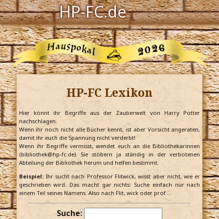
HP-FC.de
Navigation
Harry Potter
Der HP-FC
HP-FC Lexikon
Hogwarts
Zauberwelt
Hier könnt ihr Begriffe aus der Zauberwelt von Harry Potter
nachschlagen.
Wenn ihr noch nicht alle Bücher kennt, ist aber Vorsicht angeraten,
Willkommen
damit ihr euch die Spannung nicht verderbt!
Wenn ihr Begriffe vermisst, wendet euch an die Bibliothekarinnen
(bibliothek@hp-fc.de). Sie stöbern ja ständig in der verbotenen
Abteilung der Bibliothek herum und helfen bestimmt.
Jetzt Fanclub-Mitglied werden!
Beispiel:
Ihr sucht nach Professor Flitwick, wisst aber nicht, wie er
geschrieben wird. Das macht gar nichts: Suche einfach nur nach
einem Teil seines Namens. Also nach Flit, wick oder prof …
Suche: