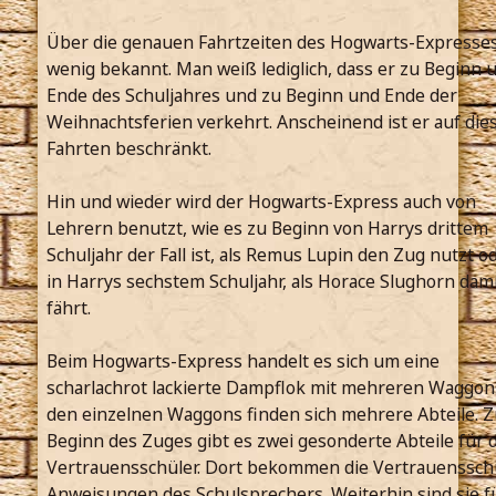
Über die genauen Fahrtzeiten des Hogwarts-Expresses
wenig bekannt. Man weiß lediglich, dass er zu Beginn 
Ende des Schuljahres und zu Beginn und Ende der
Weihnachtsferien verkehrt. Anscheinend ist er auf die
Fahrten beschränkt.
Hin und wieder wird der Hogwarts-Express auch von
Lehrern benutzt, wie es zu Beginn von Harrys drittem
Schuljahr der Fall ist, als Remus Lupin den Zug nutzt o
in Harrys sechstem Schuljahr, als Horace Slughorn dam
fährt.
Beim Hogwarts-Express handelt es sich um eine
scharlachrot lackierte Dampflok mit mehreren Waggons
den einzelnen Waggons finden sich mehrere Abteile. Z
Beginn des Zuges gibt es zwei gesonderte Abteile für d
Vertrauensschüler. Dort bekommen die Vertrauenssch
Anweisungen des Schulsprechers. Weiterhin sind sie f