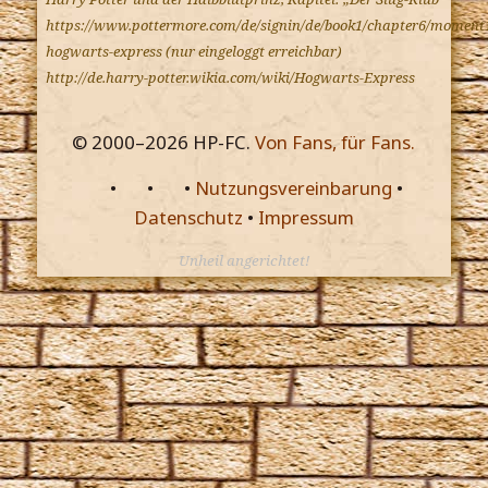
https://www.pottermore.com/de/signin/de/book1/chapter6/moment1
hogwarts-express (nur eingeloggt erreichbar)
http://de.harry-potter.wikia.com/wiki/Hogwarts-Express
© 2000–
2026
HP-FC.
Von Fans, für Fans.
•
•
•
Nutzungsvereinbarung
•
Datenschutz
•
Impressum
Unheil angerichtet!