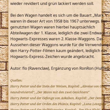
wieder revidiert und grün lackiert werden soll.
Bei den Wagen handelt es sich um die Bauart „Mark 1“.
waren in dieser Art von 1958 bis 1967 unterwegs. Die
genutzten Wagen waren hierbei hauptsächlich
Abteilwagen der 1. Klasse, lediglich die zwei Endwagen 
Hogwarts-Expresses waren 2. Klasse-Waggons. Das
Aussehen dieser Waggons wurde für die Verwendung 
den Harry-Potter-Filmen kaum geändert, lediglich das
Hogwarts-Express-Zeichen wurde angebracht.
Autor: flo (Ravenclaw), Ergänzung von RonRon (Hufflep
Quellen:
Harry Potter und der Stein der Weisen, Kapitel: „Abreise von Gleis
neundreiviertel“, „Der Mann mit den zwei Gesichtern“
Harry Potter und der Gefange von Askaban, Kapitel: „Der Dementor
Harry Potter und der Orden des Phönix, Kapitel: „Luna Lovegood“
Harry Potter und der Halbblutprinz, Kapitel: „Der Slug-Klub“