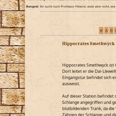
Beispiel:
Ihr sucht nach Professor Flitwick, wisst aber nicht, wi
#
A
B
Hippocrates Smethwyck
Hippocrates Smethwyck ist 
Dort leitet er die Dai-Llewe
Eingangstür befindet sich e
ausweist.
Auf dieser Station befindet
Schlange angegriffen und g
blutbildenden Trank, da die 
Zähnen der Schlange und di