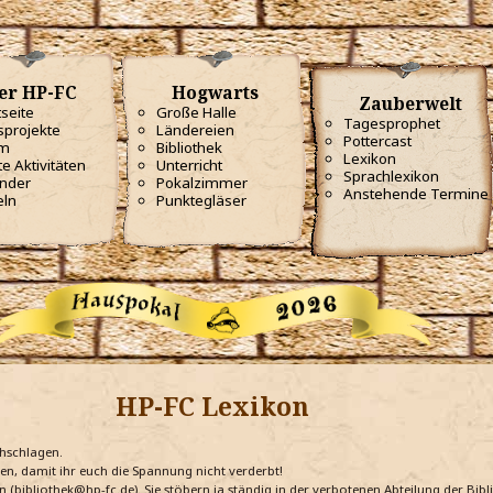
er HP-FC
Hogwarts
Zauberwelt
tseite
Große Halle
Tagesprophet
projekte
Ländereien
Pottercast
m
Bibliothek
Lexikon
te Aktivitäten
Unterricht
Sprachlexikon
nder
Pokalzimmer
Anstehende Termine
eln
Punktegläser
HP-FC Lexikon
chschlagen.
ten, damit ihr euch die Spannung nicht verderbt!
n (bibliothek@hp-fc.de). Sie stöbern ja ständig in der verbotenen Abteilung der Bi