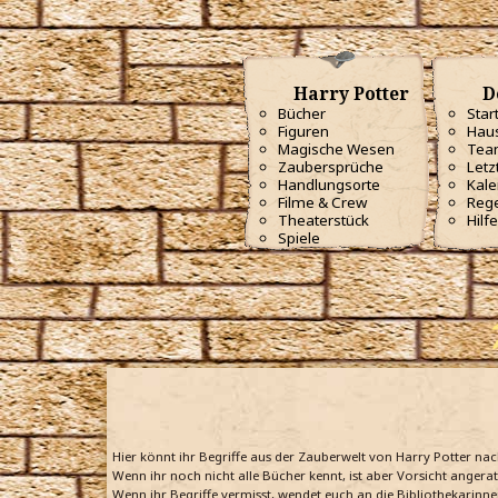
Harry Potter
D
Bücher
Star
Figuren
Haus
Magische Wesen
Tea
Zaubersprüche
Letz
Handlungsorte
Kale
Filme & Crew
Reg
Theaterstück
Hilfe
Spiele
Hier könnt ihr Begriffe aus der Zauberwelt von Harry Potter na
Wenn ihr noch nicht alle Bücher kennt, ist aber Vorsicht angera
Wenn ihr Begriffe vermisst, wendet euch an die Bibliothekarinne