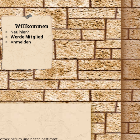
Willkommen
Neu hier?
Werde Mitglied
Anmelden
bliothek herum und helfen bestimmt.