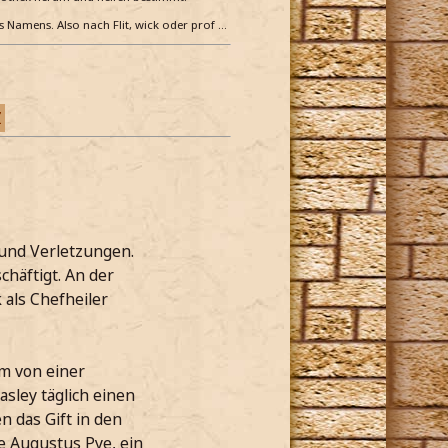
es Namens. Also nach Flit, wick oder prof …
Z
 und Verletzungen.
chäftigt. An der
 als Chefheiler
um von einer
sley täglich einen
n das Gift in den
e Augustus Pye, ein