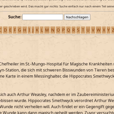
e er geschrieben wird. Das macht gar nichts: Suche einfach nur nach einem Teil sein
Suche:
C
D
E
F
G
H
I
J
K
L
M
N
O
P
Q
R
S
T
U
V
W
X
Y
Chefheiler im St.-Mungo-Hospital für Magische Krankheiten
llyn-Station, die sich mit schweren Bisswunden von Tieren bes
ine Karte in einem Messinghalter, die Hippocrates Smethwyck
 sich auch Arthur Weasley, nachdem er im Zaubereiministeri
ebissen wurde. Hippocrates Smethwyck verordnet Arthur Wea
Wunde nicht verheilen will. Auch findet er ein Gegengift gege
e Wunde kann dann magisch geheilt werden. Zuvor versucht