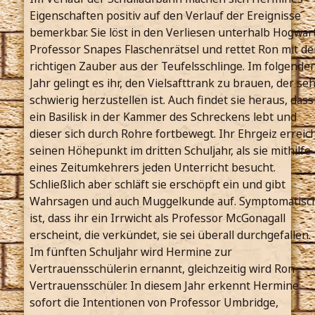
Eigenschaften positiv auf den Verlauf der Ereignisse
bemerkbar. Sie löst in den Verliesen unterhalb Hogwar
Professor Snapes Flaschenrätsel und rettet Ron mit d
richtigen Zauber aus der Teufelsschlinge. Im folgende
Jahr gelingt es ihr, den Vielsafttrank zu brauen, der se
schwierig herzustellen ist. Auch findet sie heraus, dass
ein Basilisk in der Kammer des Schreckens lebt und
dieser sich durch Rohre fortbewegt. Ihr Ehrgeiz erreic
seinen Höhepunkt im dritten Schuljahr, als sie mithilfe
eines Zeitumkehrers jeden Unterricht besucht.
Schließlich aber schläft sie erschöpft ein und gibt
Wahrsagen und auch Muggelkunde auf. Symptomatisc
ist, dass ihr ein Irrwicht als Professor McGonagall
erscheint, die verkündet, sie sei überall durchgefallen.
Im fünften Schuljahr wird Hermine zur
Vertrauensschülerin ernannt, gleichzeitig wird Ron
Vertrauensschüler. In diesem Jahr erkennt Hermine
sofort die Intentionen von Professor Umbridge,