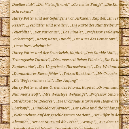
Duellierclub“, „Der Vielsafttrank“, „Cornelius Fudge“, „Die Kammer
Schreckens“
Harry Potter und der Gefangene von Askaban, Kapitel: „Im Tropfen
Kessel“, „Teeblätter und Krallen“, „Die Karte des Rumtreibers“, „Der
Feuerblitz“, „Der Patronus“, „Das Finale“, „Professor Trelawneys
Vorhersage“, „Kater, Ratte, Hund“, „Der Kuss des Dementors“,
„Hermines Geheimnis“
Harry Potter und der Feuerkelch, Kapitel: „Das Dunkle Mal“, „Das
Trimagische Turnier“, „Die unverzeihlichen Flüche“, „Die Eichung d
Zauberstäbe“, „Der Ungarische Hornschwanz“, „Der Weihnachtsball
„Dumbledores Riesenfehler“, „Tatzes Rückkehr“, „Mr Crouchs Wahn
„Die Wege trennen sich“, „Der Anfang“
Harry Potter und der Orden des Phönix, Kapitel: „Grimmauldplatz
Nummer zwölf“, „Mrs Weasleys Wehklage“, „Professor Umbridge“,
„Strafarbeit bei Dolores“, „Die Großinquisitorin von Hogwarts“, „Im
Eberkopf“, „Dumbledores Armee“, „Der Löwe und die Schlange“,
„Weihnachten auf der geschlossenen Station“, „Der Käfer in der
Klemme“, „Der Zentaur und die Petze“, „Grawp“, „Aus dem Feuer“,
„Jenseits des Schleiers“, „Der zweite Krieg beginnt“