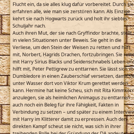
Flucht ein, da sie alles klug dafür vorbereitet. Durch sie
erfahren alle, wie man sie zerstören kann. Als Einzige
kehrt sie nach Hogwarts zurück und holt ihr siebtes
Schuljahr nach.
Auch ihren Mut, der sie nach Gryffindor brachte, stellt 
in vielen Situationen unter Beweis. Sie geht in die
Verliese, um den Stein der Weisen zu retten und hilft
mit, Norbert, Hagrids Drachen, fortzubringen. Sie rett
mit Harry Sirius Blacks und Seidenschnabels Leben un
hilft mit, Peter Pettigrew zu enttarnen. Sie lässt sich v
Dumbledore in einen Zauberschlaf versetzen, damit si
unter Wasser dort von Viktor Krum gerettet werden
kann. Hermine hat keine Scheu, sich mit Rita Kimmkor
anzulegen, sie als heimlichen Animagus zu enttarnen –
auch noch ein Beleg für ihre Fähigkeit, Fakten in
Verbindung zu setzen – und später zu einem Intervie
mit Harry im Klitterer damit zu erpressen. Auch den
direkten Kampf scheut sie nicht, was sich in ihrer
treibenden Rolle bei der Gründung der DA andeutet. Si