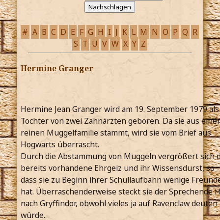
#
A
B
C
D
E
F
G
H
I
J
K
L
M
N
O
P
Q
R
S
T
U
V
W
X
Y
Z
Hermine Granger
Hermine Jean Granger wird am 19. September 1979 als
Tochter von zwei Zahnärzten geboren. Da sie aus eine
reinen Muggelfamilie stammt, wird sie vom Brief aus
Hogwarts überrascht.
Durch die Abstammung von Muggeln vergrößert sich 
bereits vorhandene Ehrgeiz und ihr Wissensdurst, so
dass sie zu Beginn ihrer Schullaufbahn wenige Freund
hat. Überraschenderweise steckt sie der Sprechende 
nach Gryffindor, obwohl vieles ja auf Ravenclaw deuten
würde.