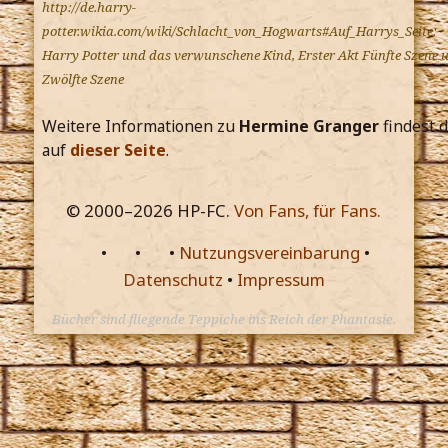
http://de.harry-
potter.wikia.com/wiki/Schlacht_von_Hogwarts#Auf_Harrys_Seite:
Harry Potter und das verwunschene Kind, Erster Akt Fünfte Szene 
Zwölfte Szene
Weitere Informationen zu
Hermine Granger
findest 
auf
dieser Seite
.
© 2000–
2026
HP-FC.
Von Fans, für Fans.
•
•
•
Nutzungsvereinbarung
•
Datenschutz
•
Impressum
Bücher sind fliegende Teppiche ins Reich der Phantasie.