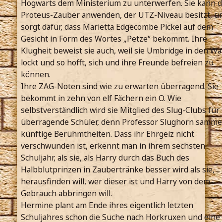
Hogwarts dem Ministerium zu unterwerfen. Sie kann 
Proteus-Zauber anwenden, der UTZ-Niveau besitzt, u
sorgt dafür, dass Marietta Edgecombe Pickel auf dem
Gesicht in Form des Wortes „Petze“ bekommt. Ihre
Klugheit beweist sie auch, weil sie Umbridge in den Wa
lockt und so hofft, sich und ihre Freunde befreien zu
können.
Ihre ZAG-Noten sind wie zu erwarten überragend. Sie
bekommt in zehn von elf Fächern ein O. Wie
selbstverständlich wird sie Mitglied des Slug-Clubs für
überragende Schüler, denn Professor Slughorn samme
künftige Berühmtheiten. Dass ihr Ehrgeiz nicht
verschwunden ist, erkennt man in ihrem sechsten
Schuljahr, als sie, als Harry durch das Buch des
Halbblutprinzen in Zaubertränke besser wird als sie,
herausfinden will, wer dieser ist und Harry von dem
Gebrauch abbringen will.
Hermine plant am Ende ihres eigentlich letzten
Schuljahres schon die Suche nach Horkruxen und eine