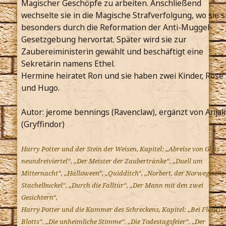
Magischer Geschöpfe zu arbeiten. Anschließend
wechselte sie in die Magische Strafverfolgung, wo sie s
besonders durch die Reformation der Anti-Muggel-
Gesetzgebung hervortat. Später wird sie zur
Zaubereiministerin gewählt und beschäftigt eine
Sekretärin namens Ethel.
Hermine heiratet Ron und sie haben zwei Kinder, Rose
und Hugo.
Autor: jerome bennings (Ravenclaw), ergänzt von Anjal
(Gryffindor)
Harry Potter und der Stein der Weisen, Kapitel: „Abreise von Gleis
neundreiviertel“, „Der Meister der Zaubertränke“, „Duell um
Mitternacht“, „Halloween“, „Quidditch“, „Norbert, der Norwegische
Stachelbuckel“, „Durch die Falltür“, „Der Mann mit den zwei
Gesichtern“,
Harry Potter und die Kammer des Schreckens, Kapitel: „Bei Flouris
Blotts“, „Die unheimliche Stimme“, „Die Todestagsfeier“, „Der