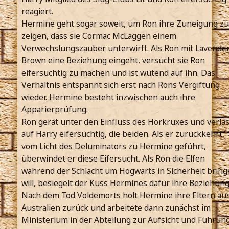
reagiert.
Hermine geht sogar soweit, um Ron ihre Zuneigung zu
zeigen, dass sie Cormac McLaggen einem
Verwechslungszauber unterwirft. Als Ron mit Lavende
Brown eine Beziehung eingeht, versucht sie Ron
eifersüchtig zu machen und ist wütend auf ihn. Das
Verhältnis entspannt sich erst nach Rons Vergiftung
wieder. Hermine besteht inzwischen auch ihre
Apparierprüfung.
Ron gerät unter den Einfluss des Horkruxes und verläs
auf Harry eifersüchtig, die beiden. Als er zurückkehrt,
vom Licht des Deluminators zu Hermine geführt,
überwindet er diese Eifersucht. Als Ron die Elfen
während der Schlacht um Hogwarts in Sicherheit bring
will, besiegelt der Kuss Hermines dafür ihre Beziehung
Nach dem Tod Voldemorts holt Hermine ihre Eltern au
Australien zurück und arbeitete dann zunächst im
Ministerium in der Abteilung zur Aufsicht und Führun