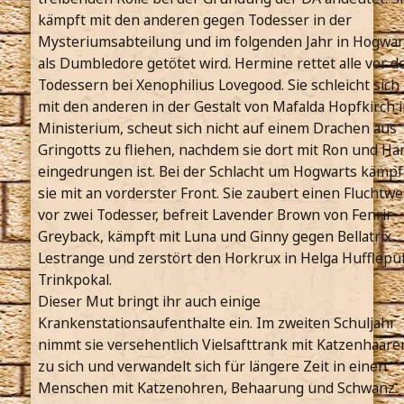
kämpft mit den anderen gegen Todesser in der
Mysteriumsabteilung und im folgenden Jahr in Hogwar
als Dumbledore getötet wird. Hermine rettet alle vor d
Todessern bei Xenophilius Lovegood. Sie schleicht sich
mit den anderen in der Gestalt von Mafalda Hopfkirch 
Ministerium, scheut sich nicht auf einem Drachen aus
Gringotts zu fliehen, nachdem sie dort mit Ron und Ha
eingedrungen ist. Bei der Schlacht um Hogwarts kämpf
sie mit an vorderster Front. Sie zaubert einen Fluchtw
vor zwei Todesser, befreit Lavender Brown von Fenrir
Greyback, kämpft mit Luna und Ginny gegen Bellatrix
Lestrange und zerstört den Horkrux in Helga Hufflepu
Trinkpokal.
Dieser Mut bringt ihr auch einige
Krankenstationsaufenthalte ein. Im zweiten Schuljahr
nimmt sie versehentlich Vielsafttrank mit Katzenhaare
zu sich und verwandelt sich für längere Zeit in einen
Menschen mit Katzenohren, Behaarung und Schwanz.