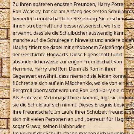
Zu ihren späteren engsten Freunden, Harry Potter un
Ron Weasley, hat sie am Anfang des ersten Schuljahres
keinerlei freundschaftliche Beziehung. Sie erscheint
ihnen streberhaft und besserwisserisch, weil sie
erwähnt, dass sie die Schulbücher auswendig kann,
manche auf die Schulregeln hinweist und andere beleh
Häufig zitiert sie dabei mit erhobenem Zeigefinger aus
der Geschichte Hogwarts. Diese Eigenschaft führt
absonderlicherweise zur engen Freundschaft von
Hermine, Harry und Ron. Denn als Ron in ihrer
Gegenwart erwähnt, dass niemand sie leiden könne,
flüchtet sie sich auf ein Mädchenklo, wo sie von einem
Bergtroll überrascht wird und Ron und Harry sie retten
Als Professor McGonagall hinzukommt, lügt sie, indem
sie die Schuld auf sich nimmt. Dieses Ereignis besiegelt
ihre Freundschaft. Im Laufe ihrer Schulzeit freundet si
sich mit vielen Personen an und „betreut“ für Hagrid z.
sogar Grawp, seinen Halbbruder.
Im Verlauf der Schullaufbahn machen sich Hermines