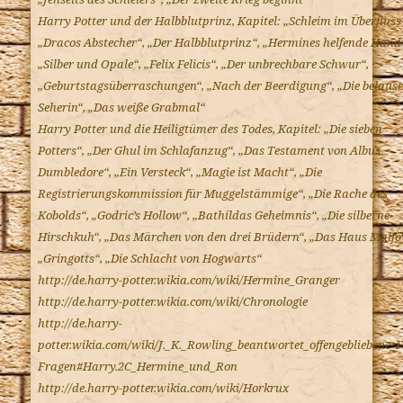
Harry Potter und der Halbblutprinz, Kapitel: „Schleim im Überfluss
„Dracos Abstecher“, „Der Halbblutprinz“, „Hermines helfende Hand
„Silber und Opale“, „Felix Felicis“, „Der unbrechbare Schwur“,
„Geburtstagsüberraschungen“, „Nach der Beerdigung“, „Die belausc
Seherin“, „Das weiße Grabmal“
Harry Potter und die Heiligtümer des Todes, Kapitel: „Die sieben
Potters“, „Der Ghul im Schlafanzug“, „Das Testament von Albus
Dumbledore“, „Ein Versteck“, „Magie ist Macht“, „Die
Registrierungskommission für Muggelstämmige“, „Die Rache des
Kobolds“, „Godric’s Hollow“, „Bathildas Geheimnis“, „Die silberne
Hirschkuh“, „Das Märchen von den drei Brüdern“, „Das Haus Malfo
„Gringotts“, „Die Schlacht von Hogwarts“
http://de.harry-potter.wikia.com/wiki/Hermine_Granger
http://de.harry-potter.wikia.com/wiki/Chronologie
http://de.harry-
potter.wikia.com/wiki/J._K._Rowling_beantwortet_offengebliebene_F
Fragen#Harry.2C_Hermine_und_Ron
http://de.harry-potter.wikia.com/wiki/Horkrux