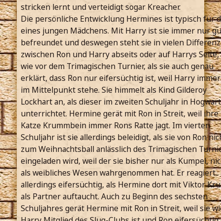
stricken lernt und verteidigt sogar Kreacher.
Die persönliche Entwicklung Hermines ist typisch für d
eines jungen Mädchens. Mit Harry ist sie immer nur gu
befreundet und deswegen steht sie in vielen Differen
zwischen Ron und Harry abseits oder auf Harrys Seite,
wie vor dem Trimagischen Turnier, als sie auch genau
erklärt, dass Ron nur eifersüchtig ist, weil Harry immer
im Mittelpunkt stehe. Sie himmelt als Kind Gilderoy
Lockhart an, als dieser im zweiten Schuljahr in Hogwar
unterrichtet. Hermine gerät mit Ron in Streit, weil ihre
Katze Krummbein immer Rons Ratte jagt. Im vierten
Schuljahr ist sie allerdings beleidigt, als sie von Ron nic
zum Weihnachtsball anlässlich des Trimagischen Turni
eingeladen wird, weil der sie bisher nur als Kumpel, ni
als weibliches Wesen wahrgenommen hat. Er reagiert
allerdings eifersüchtig, als Hermine dort mit Viktor Kr
als Partner auftaucht. Auch zu Beginn des sechsten
Schuljahres gerät Hermine mit Ron in Streit, weil sie wi
Harry Mitglied des Slug-Clubs ist und Ron eifersüchtig