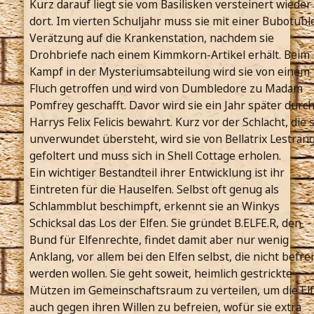
Kurz darauf liegt sie vom Basilisken versteinert wieder
dort. Im vierten Schuljahr muss sie mit einer Bubotubl
Verätzung auf die Krankenstation, nachdem sie
Drohbriefe nach einem Kimmkorn-Artikel erhält. Beim
Kampf in der Mysteriumsabteilung wird sie von einem
Fluch getroffen und wird von Dumbledore zu Madam
Pomfrey geschafft. Davor wird sie ein Jahr später durc
Harrys Felix Felicis bewahrt. Kurz vor der Schlacht, die s
unverwundet übersteht, wird sie von Bellatrix Lestran
gefoltert und muss sich in Shell Cottage erholen.
Ein wichtiger Bestandteil ihrer Entwicklung ist ihr
Eintreten für die Hauselfen. Selbst oft genug als
Schlammblut beschimpft, erkennt sie an Winkys
Schicksal das Los der Elfen. Sie gründet B.ELFE.R, den
Bund für Elfenrechte, findet damit aber nur wenig
Anklang, vor allem bei den Elfen selbst, die nicht befrei
werden wollen. Sie geht soweit, heimlich gestrickte
Mützen im Gemeinschaftsraum zu verteilen, um die El
auch gegen ihren Willen zu befreien, wofür sie extra