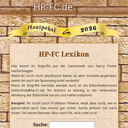
HP-FC.de
Navigation
Harry Potter
Der HP-FC
HP-FC Lexikon
Hogwarts
Zauberwelt
Hier könnt ihr Begriffe aus der Zauberwelt von Harry Potter
nachschlagen.
Wenn ihr noch nicht alle Bücher kennt, ist aber Vorsicht angeraten,
Willkommen
damit ihr euch die Spannung nicht verderbt!
Wenn ihr Begriffe vermisst, wendet euch an die Bibliothekarinnen
(bibliothek@hp-fc.de). Sie stöbern ja ständig in der verbotenen
Abteilung der Bibliothek herum und helfen bestimmt.
Jetzt Fanclub-Mitglied werden!
Beispiel:
Ihr sucht nach Professor Flitwick, wisst aber nicht, wie er
geschrieben wird. Das macht gar nichts: Suche einfach nur nach
einem Teil seines Namens. Also nach Flit, wick oder prof …
Suche: