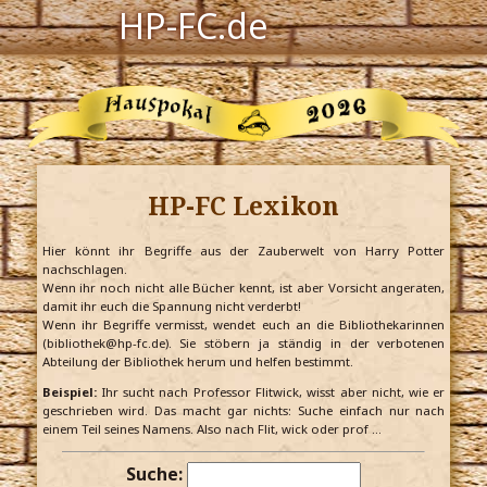
HP-FC.de
Navigation
Harry Potter
Der HP-FC
HP-FC Lexikon
Hogwarts
Zauberwelt
Hier könnt ihr Begriffe aus der Zauberwelt von Harry Potter
nachschlagen.
Wenn ihr noch nicht alle Bücher kennt, ist aber Vorsicht angeraten,
Willkommen
damit ihr euch die Spannung nicht verderbt!
Wenn ihr Begriffe vermisst, wendet euch an die Bibliothekarinnen
(bibliothek@hp-fc.de). Sie stöbern ja ständig in der verbotenen
Abteilung der Bibliothek herum und helfen bestimmt.
Jetzt Fanclub-Mitglied werden!
Beispiel:
Ihr sucht nach Professor Flitwick, wisst aber nicht, wie er
geschrieben wird. Das macht gar nichts: Suche einfach nur nach
einem Teil seines Namens. Also nach Flit, wick oder prof …
Suche: