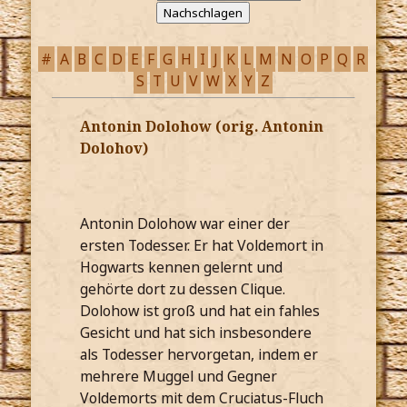
#
A
B
C
D
E
F
G
H
I
J
K
L
M
N
O
P
Q
R
S
T
U
V
W
X
Y
Z
Antonin Dolohow (orig. Antonin
Dolohov)
Antonin Dolohow war einer der
ersten Todesser. Er hat Voldemort in
Hogwarts kennen gelernt und
gehörte dort zu dessen Clique.
Dolohow ist groß und hat ein fahles
Gesicht und hat sich insbesondere
als Todesser hervorgetan, indem er
mehrere Muggel und Gegner
Voldemorts mit dem Cruciatus-Fluch