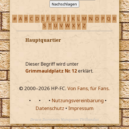
#
A
B
C
D
E
F
G
H
I
J
K
L
M
N
O
P
Q
R
S
T
U
V
W
X
Y
Z
Hauptquartier
Dieser Begriff wird unter
Grimmauldplatz Nr. 12
erklärt.
© 2000–
2026
HP-FC.
Von Fans, für Fans.
•
•
•
Nutzungsvereinbarung
•
Datenschutz
•
Impressum
Draco Dormiens Nunquam Titillandus