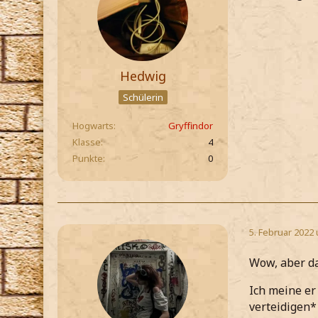
Hedwig
Schülerin
Hogwarts
Gryffindor
Klasse
4
Punkte
0
5. Februar 2022
Wow, aber da
Ich meine er 
verteidigen*