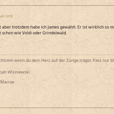
 um 12:15
t aber trotzdem habe ich James gewählt. Er ist wirklich so m
t schon wie Voldi oder Grindelwald.
 schlimm wenn du dein Herz auf der Zunge trägst. Pass nur bl
Noah
Wiśniewski
y Macrae