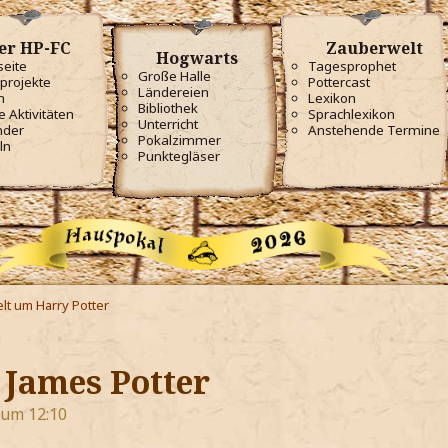
er HP-FC
Zauberwelt
Hogwarts
seite
Tagesprophet
Große Halle
projekte
Pottercast
Ländereien
m
Lexikon
Bibliothek
e Aktivitäten
Sprachlexikon
Unterricht
nder
Anstehende Termine
Pokalzimmer
ln
Punktegläser
lt um Harry Potter
 James Potter
 um 12:10