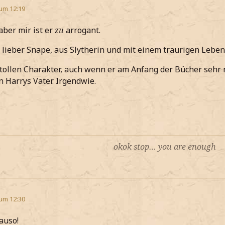
 um 12:19
aber mir ist er
zu
arrogant.
 lieber Snape, aus Slytherin und mit einem traurigen Leben
 tollen Charakter, auch wenn er am Anfang der Bücher sehr ne
n Harrys Vater. Irgendwie.
okok stop… you are enough
 um 12:30
auso!