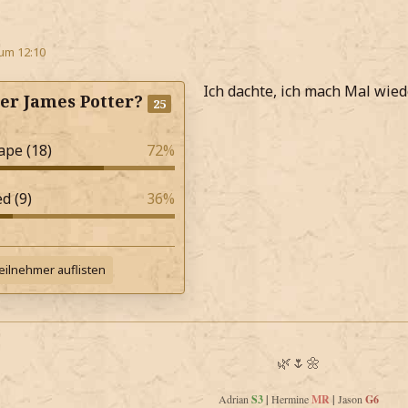
 um 12:10
Ich dachte, ich mach Mal wied
er James Potter?
25
ape (18)
72%
d (9)
36%
eilnehmer auflisten
🌿🌷🌼
Adrian
S3
|
Hermine
MR
|
Jason
G6