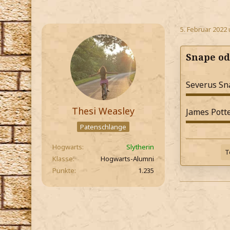
5. Februar 2022
Snape od
Severus Sn
Thesi Weasley
James Potte
Patenschlange
Hogwarts
Slytherin
T
Klasse
Hogwarts-Alumni
Punkte
1.235