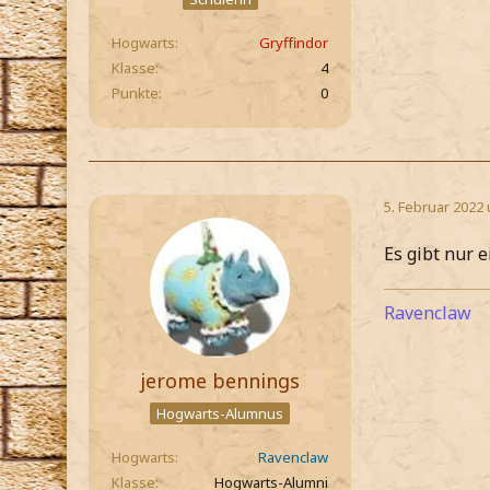
Hogwarts
Gryffindor
Klasse
4
Punkte
0
5. Februar 2022
Es gibt nur 
Ravenclaw
jerome bennings
Hogwarts-Alumnus
Hogwarts
Ravenclaw
Klasse
Hogwarts-Alumni