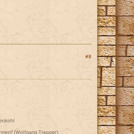
#8
senkohl
önnen? (Wolfgang Trepper)