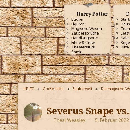
Harry Potter
D
Bücher
Start
Figuren
Haus
Magische Wesen
Tea
Zaubersprüche
Letzt
Handlungsorte
Kale
Filme & Crew
Rege
Theaterstück
Hilfe
Spiele
HP-FC
Große Halle
Zauberwelt
Die magische We
Severus Snape vs.
Thesi Weasley
5. Februar 2022