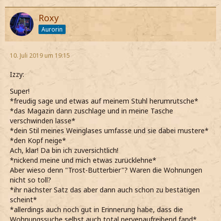
Roxy
Aurorin
10. Juli 2019 um 19:15
Izzy:
Super!
*freudig sage und etwas auf meinem Stuhl herumrutsche*
*das Magazin dann zuschlage und in meine Tasche
verschwinden lasse*
*dein Stil meines Weinglases umfasse und sie dabei mustere*
*den Kopf neige*
Ach, klar! Da bin ich zuversichtlich!
*nickend meine und mich etwas zurücklehne*
Aber wieso denn "Trost-Butterbier"? Waren die Wohnungen
nicht so toll?
*ihr nächster Satz das aber dann auch schon zu bestätigen
scheint*
*allerdings auch noch gut in Erinnerung habe, dass die
Wohnungssuche selbst auch total nervenaufreibend fand*