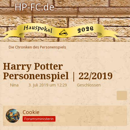
HP-FC.de
Navigation
Harry Potter
Der HP-FC
Die Chroniken des Personenspiels
Hogwarts
Harry Potter
Zauberwelt
Personenspiel | 22/2019
Willkommen
Nina
3. Juli 2019 um 12:29
Geschlossen
Jetzt Fanclub-Mitglied werden!
Cookie
Forumsministerin