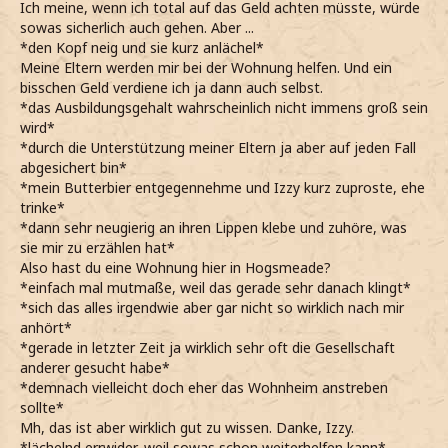
Ich meine, wenn ich total auf das Geld achten müsste, würde
sowas sicherlich auch gehen. Aber ...
*den Kopf neig und sie kurz anlächel*
Meine Eltern werden mir bei der Wohnung helfen. Und ein
bisschen Geld verdiene ich ja dann auch selbst.
*das Ausbildungsgehalt wahrscheinlich nicht immens groß sein
wird*
*durch die Unterstützung meiner Eltern ja aber auf jeden Fall
abgesichert bin*
*mein Butterbier entgegennehme und Izzy kurz zuproste, ehe
trinke*
*dann sehr neugierig an ihren Lippen klebe und zuhöre, was
sie mir zu erzählen hat*
Also hast du eine Wohnung hier in Hogsmeade?
*einfach mal mutmaße, weil das gerade sehr danach klingt*
*sich das alles irgendwie aber gar nicht so wirklich nach mir
anhört*
*gerade in letzter Zeit ja wirklich sehr oft die Gesellschaft
anderer gesucht habe*
*demnach vielleicht doch eher das Wohnheim anstreben
sollte*
Mh, das ist aber wirklich gut zu wissen. Danke, Izzy.
*lächelnd errwider, weil sowas schon weiterhelfen kann*