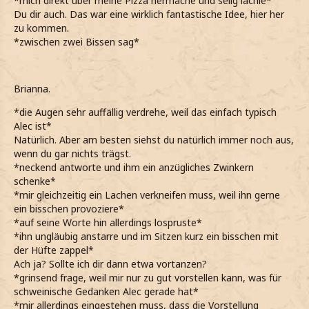
*mich direkt über meine Pizza hermache und selig lächle*
Du dir auch. Das war eine wirklich fantastische Idee, hier her
zu kommen.
*zwischen zwei Bissen sag*
Brianna.
*die Augen sehr auffällig verdrehe, weil das einfach typisch
Alec ist*
Natürlich. Aber am besten siehst du natürlich immer noch aus,
wenn du gar nichts trägst.
*neckend antworte und ihm ein anzügliches Zwinkern
schenke*
*mir gleichzeitig ein Lachen verkneifen muss, weil ihn gerne
ein bisschen provoziere*
*auf seine Worte hin allerdings lospruste*
*ihn ungläubig anstarre und im Sitzen kurz ein bisschen mit
der Hüfte zappel*
Ach ja? Sollte ich dir dann etwa vortanzen?
*grinsend frage, weil mir nur zu gut vorstellen kann, was für
schweinische Gedanken Alec gerade hat*
*mir allerdings eingestehen muss, dass die Vorstellung