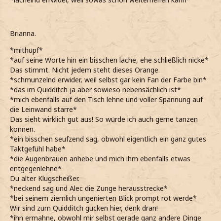
Brianna.
*mithüpf*
*auf seine Worte hin ein bisschen lache, ehe schließlich nicke*
Das stimmt. Nicht jedem steht dieses Orange.
*schmunzelnd erwider, weil selbst gar kein Fan der Farbe bin*
*das im Quidditch ja aber sowieso nebensächlich ist*
*mich ebenfalls auf den Tisch lehne und voller Spannung auf
die Leinwand starre*
Das sieht wirklich gut aus! So würde ich auch gerne tanzen
können.
*ein bisschen seufzend sag, obwohl eigentlich ein ganz gutes
Taktgefühl habe*
*die Augenbrauen anhebe und mich ihm ebenfalls etwas
entgegenlehne*
Du alter Klugscheißer.
*neckend sag und Alec die Zunge herausstrecke*
*bei seinem ziemlich ungenierten Blick prompt rot werde*
Wir sind zum Quidditch gucken hier, denk dran!
*ihn ermahne, obwohl mir selbst gerade ganz andere Dinge