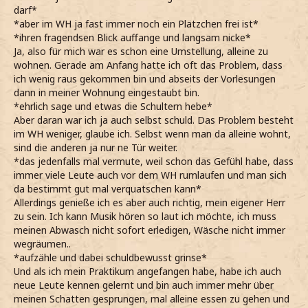
darf*
*aber im WH ja fast immer noch ein Plätzchen frei ist*
*ihren fragendsen Blick auffange und langsam nicke*
Ja, also für mich war es schon eine Umstellung, alleine zu
wohnen. Gerade am Anfang hatte ich oft das Problem, dass
ich wenig raus gekommen bin und abseits der Vorlesungen
dann in meiner Wohnung eingestaubt bin.
*ehrlich sage und etwas die Schultern hebe*
Aber daran war ich ja auch selbst schuld. Das Problem besteht
im WH weniger, glaube ich. Selbst wenn man da alleine wohnt,
sind die anderen ja nur ne Tür weiter.
*das jedenfalls mal vermute, weil schon das Gefühl habe, dass
immer viele Leute auch vor dem WH rumlaufen und man sich
da bestimmt gut mal verquatschen kann*
Allerdings genieße ich es aber auch richtig, mein eigener Herr
zu sein. Ich kann Musik hören so laut ich möchte, ich muss
meinen Abwasch nicht sofort erledigen, Wäsche nicht immer
wegräumen..
*aufzähle und dabei schuldbewusst grinse*
Und als ich mein Praktikum angefangen habe, habe ich auch
neue Leute kennen gelernt und bin auch immer mehr über
meinen Schatten gesprungen, mal alleine essen zu gehen und