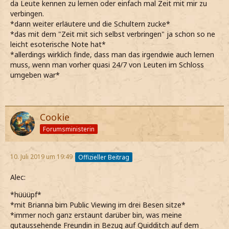
da Leute kennen zu lernen oder einfach mal Zeit mit mir zu
verbingen.
*dann weiter erläutere und die Schultern zucke*
*das mit dem "Zeit mit sich selbst verbringen" ja schon so ne
leicht esoterische Note hat*
*allerdings wirklich finde, dass man das irgendwie auch lernen
muss, wenn man vorher quasi 24/7 von Leuten im Schloss
umgeben war*
Cookie
Forumsministerin
10. Juli 2019 um 19:49
Offizieller Beitrag
Alec:
*hüüüpf*
*mit Brianna bim Public Viewing im drei Besen sitze*
*immer noch ganz erstaunt darüber bin, was meine
gutaussehende Freundin in Bezug auf Quidditch auf dem