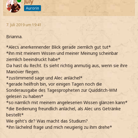
Online
July
Aurorin
7. Juli 2019 um 19:41
Brianna.
*Alecs anerkennender Blick gerade ziemlich gut tut*
*ihn mit meinem Wissen und meiner Meinung scheinbar
ziemlich beeindruckt habe*
Da hast du Recht. Es sieht richtig anmutig aus, wenn sie ihre
Manöver fliegen.
*zustimmend sage und Alec anlächel*
*gerade heilfroh bin, vor einigen Tagen noch die
Sonderausgabe des Tagespropheten zur Quidditch-WM
gelesen zu haben*
*so nämlich mit meinem angelesenen Wissen glänzen kann*
*die Bedienung freundlich anlächel, als Alec uns Getränke
bestellt*
Wie geht's dir? Was macht das Studium?
*ihn lächelnd frage und mich neugierig zu ihm drehe*