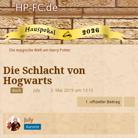
HP-FC.de
Navigation
Harry Potter
Der HP-FC
Die magische Welt um Harry Potter
Hogwarts
Die Schlacht von
Zauberwelt
Hogwarts
Willkommen
July
2. Mai 2019 um 13:15
Buch
1. offizieller Beitrag
Jetzt Fanclub-Mitglied werden!
July
Aurorin