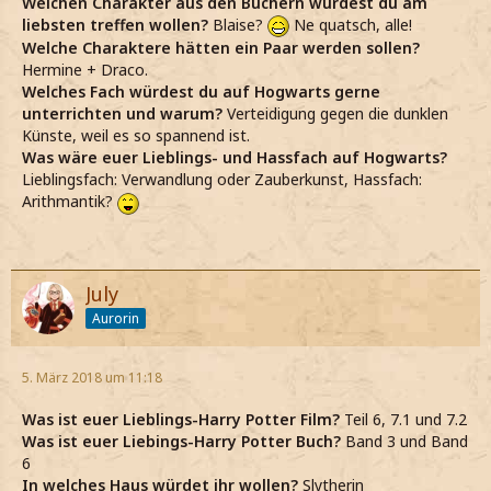
Welchen Charakter aus den Büchern würdest du am
liebsten treffen wollen?
Blaise?
Ne quatsch, alle!
Welche Charaktere hätten ein Paar werden sollen?
Hermine + Draco.
Welches Fach würdest du auf Hogwarts gerne
unterrichten und warum?
Verteidigung gegen die dunklen
Künste, weil es so spannend ist.
Was wäre euer Lieblings- und Hassfach auf Hogwarts?
Lieblingsfach: Verwandlung oder Zauberkunst, Hassfach:
Arithmantik?
July
Aurorin
5. März 2018 um 11:18
Was ist euer Lieblings-Harry Potter Film?
Teil 6, 7.1 und 7.2
Was ist euer Liebings-Harry Potter Buch?
Band 3 und Band
6
In welches Haus würdet ihr wollen?
Slytherin