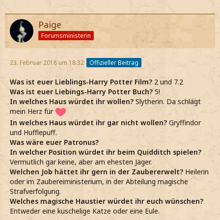
Paige
Forumsministerin
23. Februar 2018 um 18:32
Offizieller Beitrag
Was ist euer Lieblings-Harry Potter Film?
2 und 7.2
Was ist euer Liebings-Harry Potter Buch?
5!
In welches Haus würdet ihr wollen?
Slytherin. Da schlägt
mein Herz für
In welches Haus würdet ihr gar nicht wollen?
Gryffindor
und Hufflepuff.
Was wäre euer Patronus?
In welcher Position würdet ihr beim Quidditch spielen?
Vermutlich gar keine, aber am ehesten Jäger.
Welchen Job hättet ihr gern in der Zaubererwelt?
Heilerin
oder im Zaubereiministerium, in der Abteilung magische
Strafverfolgung.
Welches magische Haustier würdet ihr euch wünschen?
Entweder eine kuschelige Katze oder eine Eule.