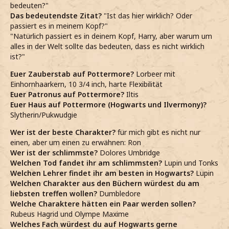
bedeuten?"
Das bedeutendste Zitat?
"Ist das hier wirklich? Oder
passiert es in meinem Kopf?"
"Natürlich passiert es in deinem Kopf, Harry, aber warum um
alles in der Welt sollte das bedeuten, dass es nicht wirklich
ist?"
Euer Zauberstab auf Pottermore?
Lorbeer mit
Einhornhaarkern, 10 3/4 inch, harte Flexibilität
Euer Patronus auf Pottermore?
Iltis
Euer Haus auf Pottermore (Hogwarts und Ilvermony)?
Slytherin/Pukwudgie
Wer ist der beste Charakter?
für mich gibt es nicht nur
einen, aber um einen zu erwähnen: Ron
Wer ist der schlimmste?
Dolores Umbridge
Welchen Tod fandet ihr am schlimmsten?
Lupin und Tonks
Welchen Lehrer findet ihr am besten in Hogwarts?
Lupin
Welchen Charakter aus den Büchern würdest du am
liebsten treffen wollen?
Dumbledore
Welche Charaktere hätten ein Paar werden sollen?
Rubeus Hagrid und Olympe Maxime
Welches Fach würdest du auf Hogwarts gerne