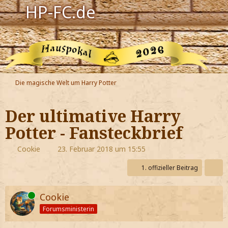
HP-FC.de
Navigation
Harry Potter
Der HP-FC
Die magische Welt um Harry Potter
Hogwarts
Der ultimative Harry
Zauberwelt
Potter - Fansteckbrief
Willkommen
Cookie
23. Februar 2018 um 15:55
1. offizieller Beitrag
Jetzt Fanclub-Mitglied werden!
Online
Cookie
Forumsministerin