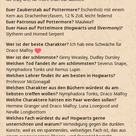
Euer Zauberstab auf Pottermore?
Eschenholz mit einem
Kern aus Drachenherzfasern, 12 ¾ Zoll, leicht federnd
Euer Patronus auf Pottermore?
Maulwurf
Euer Haus auf Pottermore (Hogwarts und Ilvermony)?
Slytherin und Horned Serpent
Wer ist der beste Charakter?
Ich hab eine Schwäche für
Draco Malfoy
Wer ist der schlimmste?
Ginny Weasley, Dudley Dursley
Welchen Tod fandet ihr am schlimmsten?
Severus Snape,
Nymphadora Tonks und Remus Lupin
Welchen Lehrer findet ihr am besten in Hogwarts?
Professor McGonagall
Welchen Charakter aus den Büchern würdest du am
liebsten treffen wollen?
Nymphadora Tonks, Draco Malfoy
Welche Charaktere hätten ein Paar werden sollen?
Hermine Granger und Draco Malfoy; Luna Lovegood und
Neville Longbottom
Welches Fach würdest du auf Hogwarts gerne
unterrichten und warum?
Verteidigung gegen die dunklen
Künste, weil es ein spannendes, vielseitiges Fach ist, das aus