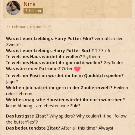
Nina
wünschen?
Schülerin
Das lustigste Zitat?
Das bedeutendste Zitat?
23. Februar 2018 um 16:35
Euer Zauberstab auf Pottermore?
Euer Patronus auf Pottermore?
Was ist euer Lieblings-Harry Potter Film?
vermutlich der
Euer Haus auf Pottermore (Hogwarts und
Zweite
Ilvermony)?
Was ist euer Liebings-Harry Potter Buch?
1 / 3 / 6
In welches Haus würdet ihr wollen?
Slytherin
Wer ist der beste Charakter?
In welches Haus würdet ihr gar nicht wollen?
Gryffindor
Wer ist der schlimmste?
Was wäre euer Patronus?
Otter
Welchen Tod fandet ihr am schlimmsten?
In welcher Position würdet ihr beim Quidditch spielen?
Welchen Lehrer findet ihr am besten in Hogwarts?
Jäger?
Welchen Charakter aus den Büchern würdest du am
Welchen Job hättet ihr gern in der Zaubererwelt?
Heilerin
liebsten treffen wollen?
oder Lehrerin
Welche Charaktere hätten ein Paar werden sollen?
Welches magische Haustier würdet ihr euch wünschen?
Welches Fach würdest du auf Hogwarts gerne
keine Ahnung... am ehesten eine Eule?
unterrichten und warum?
Was wäre euer Lieblings- und Hassfach auf
Das lustigste Zitat?
Why spiders? Why couldn't it be "follow
Hogwarts?
the butterflies"?
Das bedeutendste Zitat?
After all this time? Always!