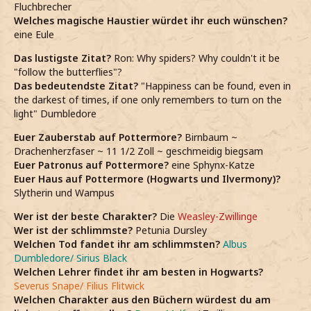
Fluchbrecher
Welches magische Haustier würdet ihr euch wünschen?
eine Eule
Das lustigste Zitat?
Ron: Why spiders? Why couldn't it be
"follow the butterflies"?
Das bedeutendste Zitat?
"Happiness can be found, even in
the darkest of times, if one only remembers to turn on the
light" Dumbledore
Euer Zauberstab auf Pottermore?
Birnbaum ~
Drachenherzfaser ~ 11 1/2 Zoll ~ geschmeidig biegsam
Euer Patronus auf Pottermore?
eine Sphynx-Katze
Euer Haus auf Pottermore (Hogwarts und Ilvermony)?
Slytherin und Wampus
Wer ist der beste Charakter?
Die
Weasley-Zwillinge
Wer ist der schlimmste?
Petunia Dursley
Welchen Tod fandet ihr am schlimmsten?
Albus
Dumbledore/ Sirius Black
Welchen Lehrer findet ihr am besten in Hogwarts?
Severus Snape/ Filius Flitwick
Welchen Charakter aus den Büchern würdest du am