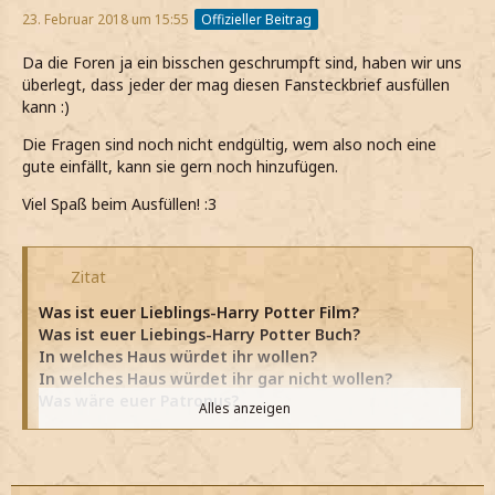
23. Februar 2018 um 15:55
Offizieller Beitrag
Da die Foren ja ein bisschen geschrumpft sind, haben wir uns
überlegt, dass jeder der mag diesen Fansteckbrief ausfüllen
kann :)
Die Fragen sind noch nicht endgültig, wem also noch eine
gute einfällt, kann sie gern noch hinzufügen.
Viel Spaß beim Ausfüllen! :3
Zitat
Was ist euer Lieblings-Harry Potter Film?
Was ist euer Liebings-Harry Potter Buch?
In welches Haus würdet ihr wollen?
In welches Haus würdet ihr gar nicht wollen?
Was wäre euer Patronus?
Alles anzeigen
In welcher Position würdet ihr beim Quidditch
spielen?
Welchen Job hättet ihr gern in der Zaubererwelt?
Welches magische Haustier würdet ihr euch