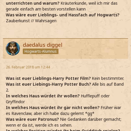
unterrichten und warum?
Kräuterkunde, weil ich mir das
gerade einfach am besten vorstellen kann
Was wäre euer Lieblings- und Hassfach auf Hogwarts?
Zauberkunst // Wahrsagen
daedalus diggel
Hogwarts-Alumnus
26. Februar 2018 um 12:44
Was ist euer Lieblings-Harry Potter Film?
Kein bestimmter.
Was ist euer Liebings-Harry Potter Buch?
Alle bis auf Band
2.
In welches Haus würdet ihr wollen?
Hufflepuff oder
Gryffindor
In welches Haus würdet ihr gar nicht wollen?
Früher war
es Ravenclaw, aber ich habe dazu gelernt *gg*
Was wäre euer Patronus?
Nie Gedanken darüber gemacht;
wenn er da ist, werde ich es sehen.
In welcher Position würdet ihr beim Quidditch spielen?