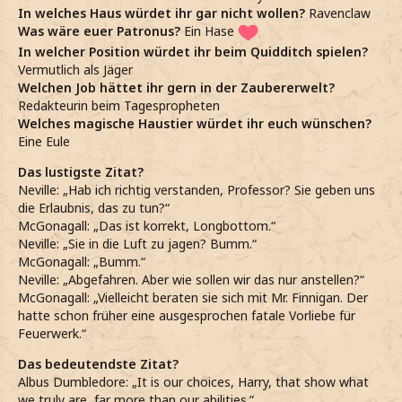
In welches Haus würdet ihr gar nicht wollen?
Ravenclaw
Was wäre euer Patronus?
Ein Hase
In welcher Position würdet ihr beim Quidditch spielen?
Vermutlich als Jäger
Welchen Job hättet ihr gern in der Zaubererwelt?
Redakteurin beim Tagespropheten
Welches magische Haustier würdet ihr euch wünschen?
Eine Eule
Das lustigste Zitat?
Neville: „Hab ich richtig verstanden, Professor? Sie geben uns
die Erlaubnis, das zu tun?“
McGonagall: „Das ist korrekt, Longbottom.“
Neville: „Sie in die Luft zu jagen? Bumm.“
McGonagall: „Bumm.“
Neville: „Abgefahren. Aber wie sollen wir das nur anstellen?“
McGonagall: „Vielleicht beraten sie sich mit Mr. Finnigan. Der
hatte schon früher eine ausgesprochen fatale Vorliebe für
Feuerwerk.“
Das bedeutendste Zitat?
Albus Dumbledore: „It is our choices, Harry, that show what
we truly are, far more than our abilities.”