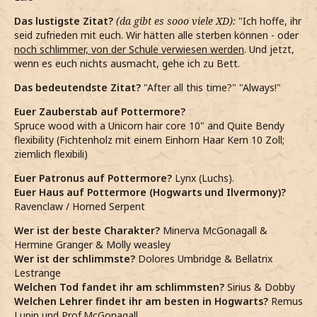
Das lustigste Zitat?
(da gibt es sooo viele XD):
"Ich hoffe, ihr
seid zufrieden mit euch. Wir hätten alle sterben können - oder
noch schlimmer, von der Schule verwiesen werden
. Und jetzt,
wenn es euch nichts ausmacht, gehe ich zu Bett.
Das bedeutendste Zitat?
"After all this time?" "Always!"
Euer Zauberstab auf Pottermore?
Spruce wood with a Unicorn hair core 10" and Quite Bendy
flexibility (Fichtenholz mit einem Einhorn Haar Kern 10 Zoll;
ziemlich flexibili)
Euer Patronus auf Pottermore?
Lynx (Luchs).
Euer Haus auf Pottermore (Hogwarts und Ilvermony)?
Ravenclaw / Horned Serpent
Wer ist der beste Charakter?
Minerva McGonagall &
Hermine Granger & Molly weasley
Wer ist der schlimmste?
Dolores Umbridge & Bellatrix
Lestrange
Welchen Tod fandet ihr am schlimmsten?
Sirius & Dobby
Welchen Lehrer findet ihr am besten in Hogwarts?
Remus
Lupin und Prof.McGonagall