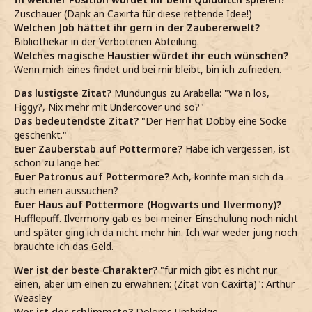
Zuschauer (Dank an Caxirta für diese rettende Idee!)
Welchen Job hättet ihr gern in der Zaubererwelt?
Bibliothekar in der Verbotenen Abteilung.
Welches magische Haustier würdet ihr euch wünschen?
Wenn mich eines findet und bei mir bleibt, bin ich zufrieden.
Das lustigste Zitat?
Mundungus zu Arabella: "Wa'n los,
Figgy?, Nix mehr mit Undercover und so?"
Das bedeutendste Zitat?
"Der Herr hat Dobby eine Socke
geschenkt."
Euer Zauberstab auf Pottermore?
Habe ich vergessen, ist
schon zu lange her.
Euer Patronus auf Pottermore?
Ach, konnte man sich da
auch einen aussuchen?
Euer Haus auf Pottermore (Hogwarts und Ilvermony)?
Hufflepuff. Ilvermony gab es bei meiner Einschulung noch nicht
und später ging ich da nicht mehr hin. Ich war weder jung noch
brauchte ich das Geld.
Wer ist der beste Charakter?
"für mich gibt es nicht nur
einen, aber um einen zu erwähnen: (Zitat von Caxirta)": Arthur
Weasley
Wer ist der schlimmste?
Dolores Umbridge