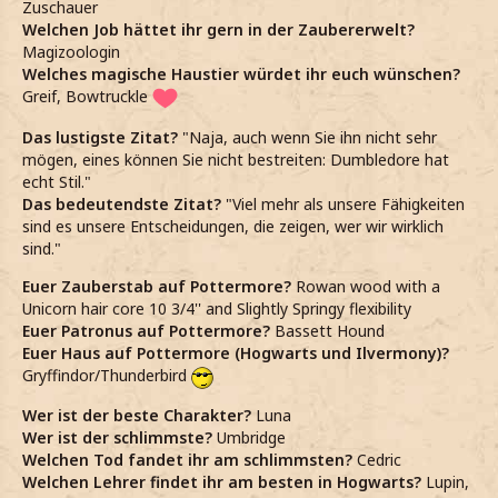
Zuschauer
Welchen Job hättet ihr gern in der Zaubererwelt?
Magizoologin
Welches magische Haustier würdet ihr euch wünschen?
Greif, Bowtruckle
Das lustigste Zitat?
"Naja, auch wenn Sie ihn nicht sehr
mögen, eines können Sie nicht bestreiten: Dumbledore hat
echt Stil."
Das bedeutendste Zitat?
"Viel mehr als unsere Fähigkeiten
sind es unsere Entscheidungen, die zeigen, wer wir wirklich
sind."
Euer Zauberstab auf Pottermore?
Rowan wood with a
Unicorn hair core 10 3/4'' and Slightly Springy flexibility
Euer Patronus auf Pottermore?
Bassett Hound
Euer Haus auf Pottermore (Hogwarts und Ilvermony)?
Gryffindor/Thunderbird
Wer ist der beste Charakter?
Luna
Wer ist der schlimmste?
Umbridge
Welchen Tod fandet ihr am schlimmsten?
Cedric
Welchen Lehrer findet ihr am besten in Hogwarts?
Lupin,