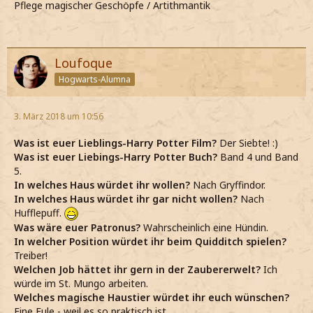
Pflege magischer Geschöpfe / Artithmantik
Loufoque
Hogwarts-Alumna
3. März 2018 um 10:56
Was ist euer Lieblings-Harry Potter Film?
Der Siebte! :)
Was ist euer Liebings-Harry Potter Buch?
Band 4 und Band
5.
In welches Haus würdet ihr wollen?
Nach Gryffindor.
In welches Haus würdet ihr gar nicht wollen?
Nach
Hufflepuff.
Was wäre euer Patronus?
Wahrscheinlich eine Hündin.
In welcher Position würdet ihr beim Quidditch spielen?
Treiber!
Welchen Job hättet ihr gern in der Zaubererwelt?
Ich
würde im St. Mungo arbeiten.
Welches magische Haustier würdet ihr euch wünschen?
Eine Eule - weil es so praktisch ist.