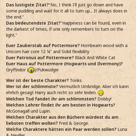
Das lustigste Zitat?
"No, I think I'll just go down and have
some pudding and wait for it all to turn up... It always does in
the end."
Das bedeutendste Zitat?
"Happiness can be found, even in
the darkest of times, if one only remembers to turn on the
light."
Euer Zauberstab auf Pottermore?
Hornbeam wood with a
Unicorn hair core 12 ¼" and Solid flexibility
Euer Patronus auf Pottermore?
Black And White Cat
Euer Haus auf Pottermore (Hogwarts und Ilvermony)?
Gryffindor (
)/Pukwudgie
Wer ist der beste Charakter?
Tonks.
Wer ist der schlimmste?
Vermutlich Umbridge. Aber ich kann
ehrlich gesagt Harry auch nicht so sehr leiden.
Welchen Tod fandet ihr am schlimmsten?
Dobby!
Welchen Lehrer findet ihr am besten in Hogwarts?
McGonagall und Lupin.
Welchen Charakter aus den Büchern würdest du am
liebsten treffen wollen?
Fred & George.
Welche Charaktere hätten ein Paar werden sollen?
Luna
& Neville!