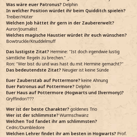
Was wäre euer Patronus?
Delphin
In welcher Position würdet ihr beim Quidditch spielen?
Treiber/Hüter
Welchen Job hättet ihr gern in der Zaubererwelt?
Auror/Journalist
Welches magische Haustier würdet ihr euch wünschen?
Bowtruckle/Knuddelmuff
Das lustigste Zitat?
Hermine: "Ist doch irgendwie lustig
sämtliche Regeln zu brechen."
Ron: "Wer bist du und was hast du mit Hermine gemacht?"
Das bedeutendste Zitat?
Neugier ist keine Sünde
Euer Zauberstab auf Pottermore?
keine Ahnung
Euer Patronus auf Pottermore?
Delphin
Euer Haus auf Pottermore (Hogwarts und Ilvermony)?
Gryffindor/???
Wer ist der beste Charakter?
goldenes Trio
Wer ist der schlimmste?
Wurmschwanz
Welchen Tod fandet ihr am schlimmsten?
Cedric/Dumbledore
Welchen Lehrer findet ihr am besten in Hogwarts?
Prof.