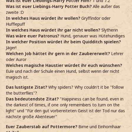
Was ist euer Lieblings-Harry Potter Film?
1 und 7.2
Was ist euer Liebings-Harry Potter Buch?
Alle außer das
zweite :D
In welches Haus würdet ihr wollen?
Gryffindor oder
Hufflepuff
In welches Haus würdet ihr gar nicht wollen?
Slytherin
Was wäre euer Patronus?
Hund, genauer was Hütehundiges
In welcher Position würdet ihr beim Quidditch spielen?
Jäger!
Welchen Job hättet ihr gern in der Zaubererwelt?
Lehrer
oder Auror
Welches magische Haustier würdet ihr euch wünschen?
Eule und nach der Schule einen Hund, selbst wenn der nicht
magisch ist.
Das lustigste Zitat?
Why spiders? Why couldn't it be "follow
the butterflies"?
Das bedeutendste Zitat?
"Happiness can be found, even in
the darkest of times, if one only remembers to turn on the
light" und "Für den gut vorbereiteten Geist ist der Tod nur das
nächste große Abenteuer"
Euer Zauberstab auf Pottermore?
Birne und Einhornhaar