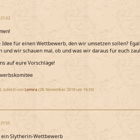
 21:32
men!
e Idee für einen Wettbewerb, den wir umsetzen sollen? Ega
en und wir schauen mal, ob und was wir daraus für euch zau
ns auf eure Vorschläge!
werbskomitee
t, zuletzt von
Lemira
(
28. November 2018 um 16:33
)
 21:55
le ein Slytherin-Wettbewerb