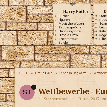
Harry Potter
D
Bücher
Start
Figuren
Haus
Magische Wesen
Tea
Zaubersprüche
Letzt
Handlungsorte
Kale
Filme & Crew
Rege
Theaterstück
Hilfe
Spiele
HP-FC
Große Halle
Leben in Hogwarts
Wettbew
Wettbewerbe - Eu
Sternenstaub
13. Juni 2017 um