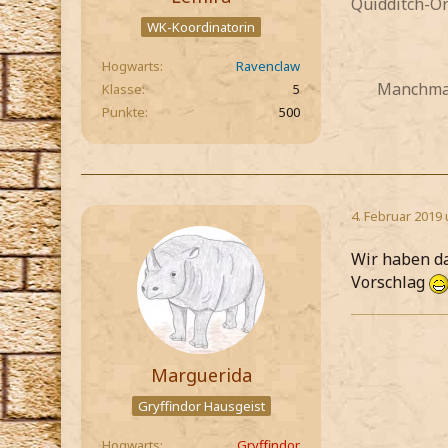
Quidditch-O
WK-Koordinatorin
Hogwarts
Ravenclaw
Manchmal 
Klasse
5
Punkte
500
4. Februar 2019
Wir haben da
Vorschlag
Marguerida
Gryffindor Hausgeist
Hogwarts
Gryffindor