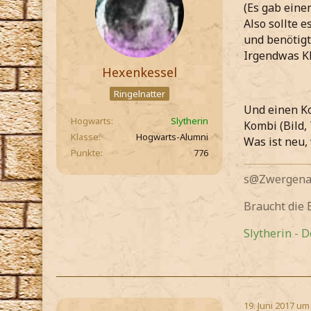
(Es gab eine
Also sollte 
und benötigt
Irgendwas Kl
Hexenkessel
Ringelnatter
Und einen K
Hogwarts
Slytherin
Kombi (Bild,
Klasse
Hogwarts-Alumni
Was ist neu,
Punkte
776
s@Zwergenau
Braucht die
Slytherin - 
19. Juni 2017 um