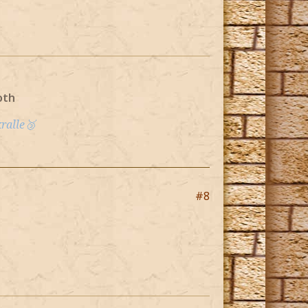
oth
ralle🥉
#8