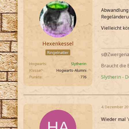
Abwandlung v
Regeländerun
Vielleicht kö
Hexenkessel
Ringelnatter
s@Zwergenau
Hogwarts
Slytherin
Braucht die
Klasse
Hogwarts-Alumni
Slytherin - 
Punkte
776
4. Dezember 20
Wieder mal '