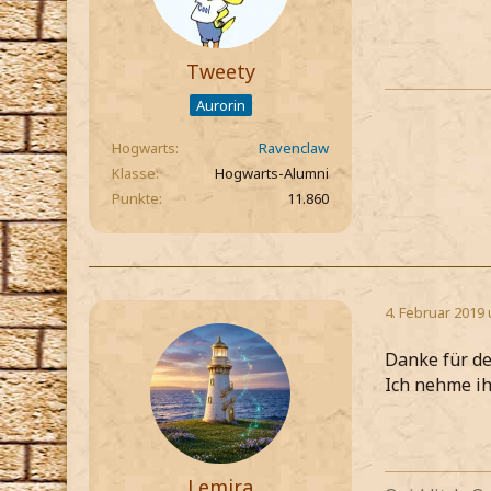
Tweety
Aurorin
Hogwarts
Ravenclaw
Klasse
Hogwarts-Alumni
Punkte
11.860
4. Februar 2019
Danke für de
Ich nehme ihn
Lemira