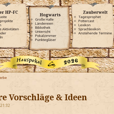
er HP-FC
Zauberwelt
Hogwarts
seite
Tagesprophet
Große Halle
projekte
Pottercast
Ländereien
m
Lexikon
Bibliothek
e Aktivitäten
Sprachlexikon
Unterricht
nder
Anstehende Termine
Pokalzimmer
ln
Punktegläser
erbe
re Vorschläge & Ideen
 21:32