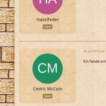
Hazelfeder
Gast
29. Juli 2018 um 
Ich fände ei
Cedric McColn
Gast