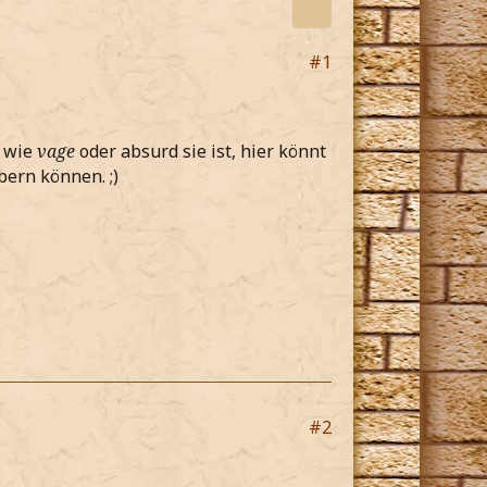
#1
l wie
vage
oder absurd sie ist, hier könnt
bern können. ;)
#2