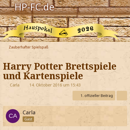
HP-FC.de
Navigation
Harry Potter
Der HP-FC
Zauberhafter Spielspaß
Hogwarts
Harry Potter Brettspiele
Zauberwelt
und Kartenspiele
Willkommen
Carla
14. Oktober 2016 um 15:43
1. offizieller Beitrag
Jetzt Fanclub-Mitglied werden!
Carla
Gast