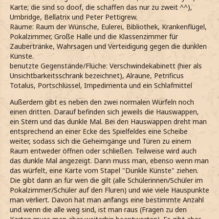
Karte; die sind so doof, die schaffen das nur zu zweit ^^),
Umbridge, Bellatrix und Peter Pettigrew.
Räume: Raum der Wünsche, Eulerei, Bibliothek, Krankenflügel,
Pokalzimmer, Große Halle und die Klassenzimmer für
Zaubertränke, Wahrsagen und Verteidigung gegen die dunklen
Künste.
benutzte Gegenstände/Flüche: Verschwindekabinett (hier als
Unsichtbarkeitsschrank bezeichnet), Alraune, Petrificus
Totalus, Portschlüssel, Impedimenta und ein Schlafmittel
Außerdem gibt es neben den zwei normalen Würfeln noch
einen dritten. Darauf befinden sich jeweils die Hauswappen,
ein Stern und das dunkle Mal. Bei den Hauswappen dreht man
entsprechend an einer Ecke des Spielfeldes eine Scheibe
weiter, sodass sich die Geheimgänge und Türen zu einem
Raum entweder öffnen oder schließen. Teilweise wird auch
das dunkle Mal angezeigt. Dann muss man, ebenso wenn man
das würfelt, eine Karte vom Stapel "Dunkle Künste" ziehen.
Die gibt dann an für wen die gilt (alle Schülerinnen/Schüler im
Pokalzimmer/Schüler auf den Fluren) und wie viele Hauspunkte
man verliert. Davon hat man anfangs eine bestimmte Anzahl
und wenn die alle weg sind, ist man raus (Fragen zu den