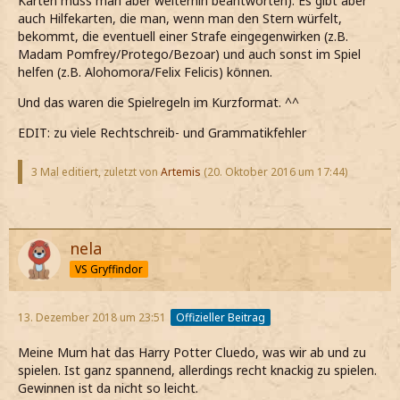
Karten muss man aber weiterhin beantworten). Es gibt aber
auch Hilfekarten, die man, wenn man den Stern würfelt,
bekommt, die eventuell einer Strafe eingegenwirken (z.B.
Madam Pomfrey/Protego/Bezoar) und auch sonst im Spiel
helfen (z.B. Alohomora/Felix Felicis) können.
Und das waren die Spielregeln im Kurzformat. ^^
EDIT: zu viele Rechtschreib- und Grammatikfehler
3 Mal editiert, zuletzt von
Artemis
(
20. Oktober 2016 um 17:44
)
nela
VS Gryffindor
13. Dezember 2018 um 23:51
Offizieller Beitrag
Meine Mum hat das Harry Potter Cluedo, was wir ab und zu
spielen. Ist ganz spannend, allerdings recht knackig zu spielen.
Gewinnen ist da nicht so leicht.