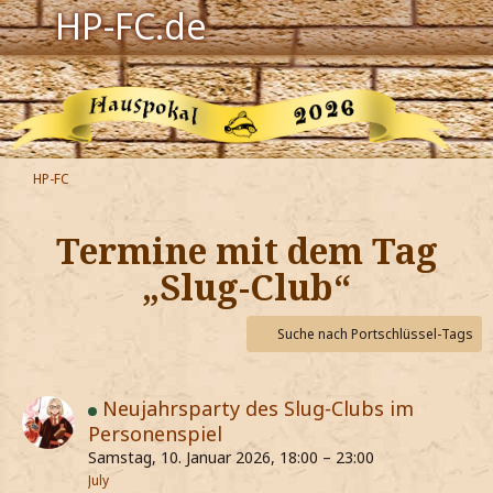
HP-FC.de
Navigation
Harry Potter
Der HP-FC
HP-FC
Hogwarts
Termine mit dem Tag
Zauberwelt
„Slug-Club“
Willkommen
Suche nach Portschlüssel-Tags
Jetzt Fanclub-Mitglied werden!
Neujahrsparty des Slug-Clubs im
Personenspiel
Samstag, 10. Januar 2026, 18:00 – 23:00
July