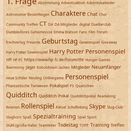
1. Frage
Abstimmung
Adventsaktion
Adventskalender
Charaktere
Chat
Astronomie
Besenfliegen
Chor
CT
Community Treffen
DA
DA Mitglieder
digital
Duellierclub
Dumbledores Geheimnisse
Emma Watson
Fans
Film
Forum
Geburtstag
frechverlag
Freunde
Gewinnspiel
Giveaway
Harry Potter Personenspiel
Harry Potter Gewinnspiel
HP
https://www.hp-fc.de/forum/thr
HP-FC
Hunger Games
Neuanfänger
Jäger
Mitglieder
Ilvermorny
Koboldstein
lachen
Personenspiel
neue Schüler
Neuling
Onlinegame
Pokalspiel
Phantastische Tierwesen
PS
Quatschen
Quidditch
Quidditch-Pokal
Quidditchpokal
Readalong
Rollenspiel
Skype
Reunion
Rätsel
Schulleitung
Slug-Club
Spezialtraining
Slughorn
Spaß
Spiel
Sport
Todestag
Training
Treffen
Stuhl (große Halle)
Teamleiter
TOPP