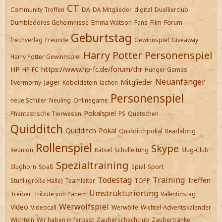
CT
Community Treffen
DA
DA Mitglieder
digital
Duellierclub
Dumbledores Geheimnisse
Emma Watson
Fans
Film
Forum
Geburtstag
frechverlag
Freunde
Gewinnspiel
Giveaway
Harry Potter Personenspiel
Harry Potter Gewinnspiel
HP
https://www.hp-fc.de/forum/thr
HP-FC
Hunger Games
Neuanfänger
Jäger
Mitglieder
Ilvermorny
Koboldstein
lachen
Personenspiel
neue Schüler
Neuling
Onlinegame
Pokalspiel
Phantastische Tierwesen
PS
Quatschen
Quidditch
Quidditch-Pokal
Quidditchpokal
Readalong
Rollenspiel
Skype
Reunion
Rätsel
Schulleitung
Slug-Club
Spezialtraining
Slughorn
Spaß
Spiel
Sport
Todestag
Training
Treffen
Stuhl (große Halle)
Teamleiter
TOPP
Umstrukturierung
Treiber
Tribute von Panem
Valentinstag
Werwolfspiel
Video
Videocall
Werwölfe
Wichtel-Adventskalender
Wichteln
Wir haben in ferpast
Zauberschachclub
Zaubertränke