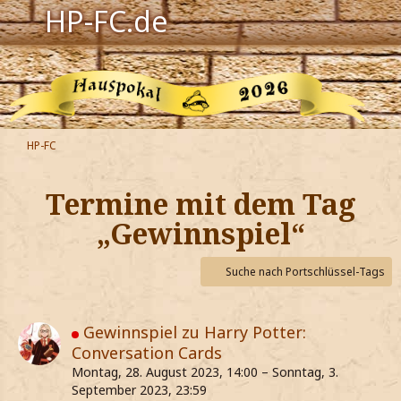
HP-FC.de
Navigation
Harry Potter
Der HP-FC
HP-FC
Hogwarts
Termine mit dem Tag
Zauberwelt
„Gewinnspiel“
Willkommen
Suche nach Portschlüssel-Tags
Jetzt Fanclub-Mitglied werden!
Gewinnspiel zu Harry Potter:
Conversation Cards
Montag, 28. August 2023, 14:00 – Sonntag, 3.
September 2023, 23:59