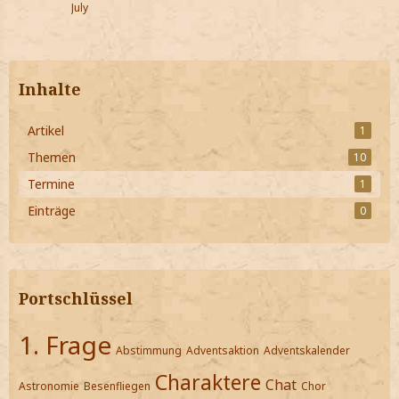
July
Inhalte
Artikel
1
Themen
10
Termine
1
Einträge
0
Portschlüssel
1. Frage
Abstimmung
Adventsaktion
Adventskalender
Charaktere
Chat
Astronomie
Besenfliegen
Chor