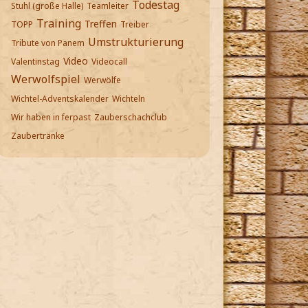
Todestag
Stuhl (große Halle)
Teamleiter
Training
Treffen
TOPP
Treiber
Umstrukturierung
Tribute von Panem
Video
Valentinstag
Videocall
Werwolfspiel
Werwölfe
Wichtel-Adventskalender
Wichteln
Wir haben in ferpast
Zauberschachclub
Zaubertränke