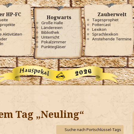
er HP-FC
Zauberwelt
Hogwarts
seite
Tagesprophet
Große Halle
projekte
Pottercast
Ländereien
m
Lexikon
Bibliothek
e Aktivitäten
Sprachlexikon
Unterricht
nder
Anstehende Termine
Pokalzimmer
ln
Punktegläser
em Tag „Neuling“
Suche nach Portschlüssel-Tags