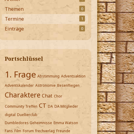
Themen
0
Termine
1
Einträge
0
Portschlüssel
1. Frage
Abstimmung
Adventsaktion
Adventskalender
Astronomie
Besenfliegen
Charaktere
Chat
Chor
CT
Community Treffen
DA
DA Mitglieder
digital
Duellierclub
Dumbledores Geheimnisse
Emma Watson
Fans
Film
Forum
frechverlag
Freunde