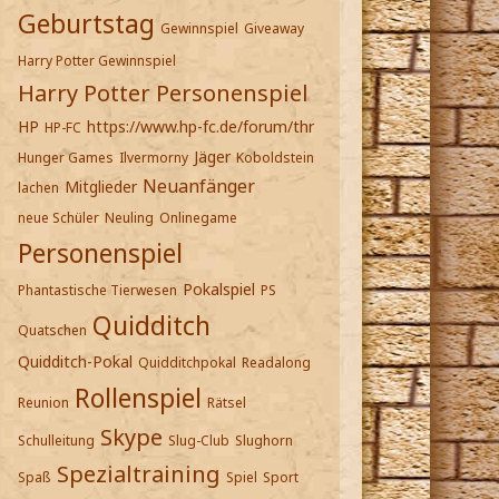
Geburtstag
Gewinnspiel
Giveaway
Harry Potter Gewinnspiel
Harry Potter Personenspiel
HP
https://www.hp-fc.de/forum/thr
HP-FC
Jäger
Hunger Games
Ilvermorny
Koboldstein
Neuanfänger
Mitglieder
lachen
neue Schüler
Neuling
Onlinegame
Personenspiel
Pokalspiel
Phantastische Tierwesen
PS
Quidditch
Quatschen
Quidditch-Pokal
Quidditchpokal
Readalong
Rollenspiel
Reunion
Rätsel
Skype
Schulleitung
Slug-Club
Slughorn
Spezialtraining
Spaß
Spiel
Sport