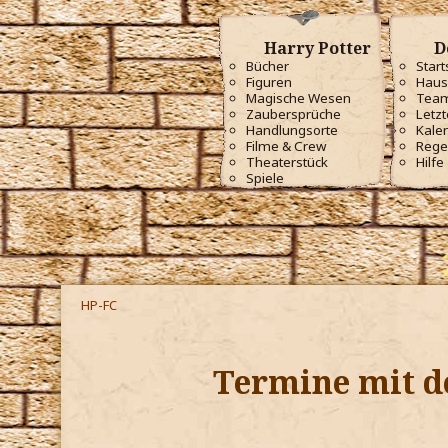
Harry Potter
D
Bücher
Start
Figuren
Haus
Magische Wesen
Tea
Zaubersprüche
Letzt
Handlungsorte
Kale
Filme & Crew
Rege
Theaterstück
Hilfe
Spiele
HP-FC
Termine mit d