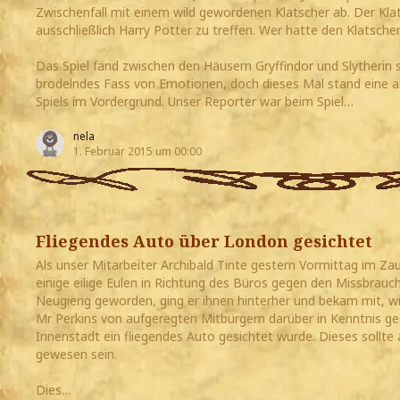
Zwischenfall mit einem wild gewordenen Klatscher ab. Der Kla
ausschließlich Harry Potter zu treffen. Wer hatte den Klatsche
Das Spiel fand zwischen den Häusern Gryffindor und Slytherin 
brodelndes Fass von Emotionen, doch dieses Mal stand eine 
Spiels im Vordergrund. Unser Reporter war beim Spiel…
nela
1. Februar 2015 um 00:00
Fliegendes Auto über London gesichtet
Als unser Mitarbeiter Archibald Tinte gestern Vormittag im Zau
einige eilige Eulen in Richtung des Büros gegen den Missbrauc
Neugierig geworden, ging er ihnen hinterher und bekam mit, w
Mr Perkins von aufgeregten Mitbürgern darüber in Kenntnis g
Innenstadt ein fliegendes Auto gesichtet wurde. Dieses sollte
gewesen sein.
Dies…