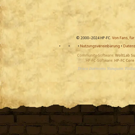
© 2000–2024 HP-FC.
Von Fans, für
•
•
•
Nutzungsvereinbarung
•
Datens
Community-Software:
WoltLab S
HP-FC-Software:
HP-FC Core
Draco Dormiens Nunquam Titill