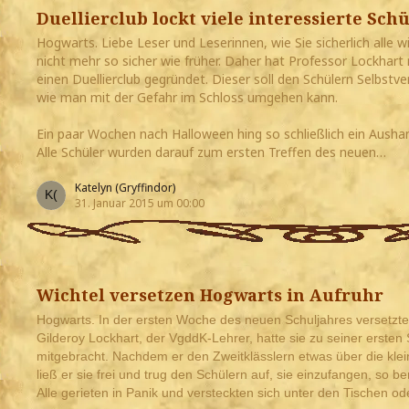
Duellierclub lockt viele interessierte Sch
Hogwarts. Liebe Leser und Leserinnen, wie Sie sicherlich alle w
nicht mehr so sicher wie früher. Daher hat Professor Lockhar
einen Duellierclub gegründet. Dieser soll den Schülern Selbstver
wie man mit der Gefahr im Schloss umgehen kann.
Ein paar Wochen nach Halloween hing so schließlich ein Ausha
Alle Schüler wurden darauf zum ersten Treffen des neuen…
Katelyn (Gryffindor)
31. Januar 2015 um 00:00
Wichtel versetzen Hogwarts in Aufruhr
Hogwarts. In der ersten Woche des neuen Schuljahres versetzten
Gilderoy Lockhart, der VgddK-Lehrer, hatte sie zu seiner ersten 
mitgebracht. Nachdem er den Zweitklässlern etwas über die klei
ließ er sie frei und trug den Schülern auf, sie einzufangen, so be
Alle gerieten in Panik und versteckten sich unter den Tischen o