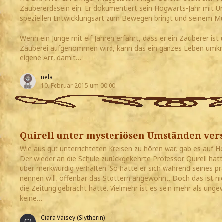
Zaubererdasein ein. Er dokumentiert sein Hogwarts-Jahr mit U
speziellen Entwicklungsart zum Bewegen bringt und seinem Mu
Wenn ein Junge mit elf Jahren erfährt, dass er ein Zauberer ist
Zauberei aufgenommen wird, kann das ein ganzes Leben umkre
eigene Art, damit…
nela
10. Februar 2015 um 00:00
Quirell unter mysteriösen Umständen ver
Wie aus gut unterrichteten Kreisen zu hören war, gab es auf H
Der wieder an die Schule zurückgekehrte Professor Quirell hatt
über merkwürdig verhalten. So hatte er sich während seines p
nennen will, offenbar das Stottern angewöhnt. Doch das ist ni
die Zeitung gebracht hätte. Vielmehr ist es sein mehr als ung
keine…
Ciara Vaisey (Slytherin)