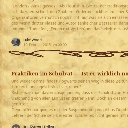
(London / Winkelgasse) – Als Flourish & Blotts, der traditions
sich dazu entschied, den Zauberer Gilderoy Lockhart zu einer 
Organisatoren vermutlich noch nicht, auf was sie sich einlass
des Merlin dritter Klasse und Autor zahlreicher Bestseller, dar
mit einer Todesfee‘, ‚Ferien mit Vetteln‘ und das beliebte Haus
Luke Wood
10. Februar 2015 um 00:00
Praktiken im Schulrat --- Ist er wirklich
Und wieder einmal findet Hogwarts seinen Weg in diese Zeitun
ihm noch uneingeschränkt vertrauen?
Bisher war man davon ausgegangen, dass der Schulrat von H
unabhängig von allen Einflüssen treffen kann. Doch an diesem
gerüttelt.
Denn offenbar ging es mit der Suspendierung von Albus Dumbl
Lehrern der Schule sehr beliebten Schulleiter, nicht gerade mi
Erin Darver (Slytherin)