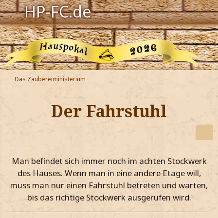
HP-FC.de
Navigation
Harry Potter
Der HP-FC
Das Zaubereiministerium
Hogwarts
Der Fahrstuhl
Zauberwelt
Willkommen
Man befindet sich immer noch im achten Stockwerk
Jetzt Fanclub-Mitglied werden!
des Hauses. Wenn man in eine andere Etage will,
muss man nur einen Fahrstuhl betreten und warten,
bis das richtige Stockwerk ausgerufen wird.