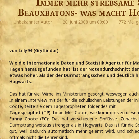
Immer mehr strebsame 
Beauxbatons- was macht H
Unbekannter Autor
28. Juni 2008 um 00:00
772 Mal g
von Lilly94 (Gryffindor)
Wie die Internationale Daten und Statistik Agentur für Ma
Tagen herausgefunden hat, ist der Notendurchschnitt de
etwas höher, als der der Durmstrangsschen und deutlich hö
Hogwarts.
Das hat für viel Wirbel im Ministerium gesorgt, weswegen au
In einem Interview mit der für die schulischen Leistungen der i
Coote, teilte sie dem Tagespropheten folgendes mit:
Tagesprophet (TP):
Liebe Mrs. Coote, wie kommt es zu diesen
Fanny Coote (FC):
Das hat verschiedene Einflüsse. Zunächst
Durmstrang weitaus strenger als in Hogwarts. Das ist für die S
gut, weil dadurch automatisch mehr gelernt wird, und schle
oftmals nicht die Lehrer sind.