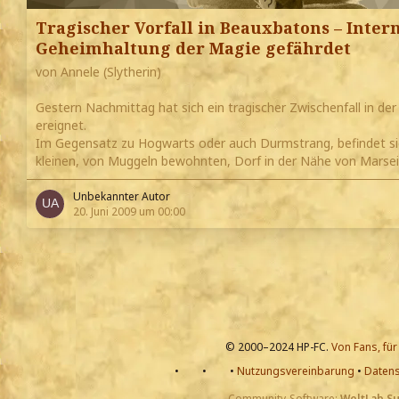
Tragischer Vorfall in Beauxbatons – Intern
Geheimhaltung der Magie gefährdet
von Annele (Slytherin)
Gestern Nachmittag hat sich ein tragischer Zwischenfall in d
ereignet.
Im Gegensatz zu Hogwarts oder auch Durmstrang, befindet s
kleinen, von Muggeln bewohnten, Dorf in der Nähe von Marseil
Unbekannter Autor
20. Juni 2009 um 00:00
© 2000–2024 HP-FC.
Von Fans, für
•
•
•
Nutzungsvereinbarung
•
Datens
Community-Software:
WoltLab S