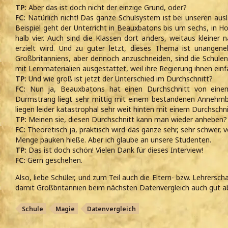
TP:
Aber das ist doch nicht der einzige Grund, oder?
FC:
Natürlich nicht! Das ganze Schulsystem ist bei unseren aus
Beispiel geht der Unterricht in Beauxbatons bis um sechs, in H
halb vier. Auch sind die Klassen dort anders, weitaus kleiner 
erzielt wird. Und zu guter letzt, dieses Thema ist unange
Großbritanniens, aber dennoch anzuschneiden, sind die Schul
mit Lernmaterialien ausgestattet, weil ihre Regierung ihnen einf
TP:
Und wie groß ist jetzt der Unterschied im Durchschnitt?
FC:
Nun ja, Beauxbatons hat einen Durchschnitt von einem 
Durmstrang liegt sehr mittig mit einem bestandenen Annehmba
liegen leider katastrophal sehr weit hinten mit einem Durchschni
TP:
Meinen sie, diesen Durchschnitt kann man wieder anheben?
FC:
Theoretisch ja, praktisch wird das ganze sehr, sehr schwer, vo
Menge pauken hieße. Aber ich glaube an unsere Studenten.
TP:
Das ist doch schön! Vielen Dank für dieses Interview!
FC:
Gern geschehen.
Also, liebe Schüler, und zum Teil auch die Eltern- bzw. Lehrersch
damit Großbritannien beim nächsten Datenvergleich auch gut a
Schule
Magie
Datenvergleich