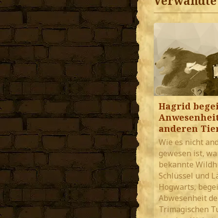
Verwandte 
Hagrid begei
Anwesenheit
anderen Tie
Wie es nicht an
gewesen ist, war
bekannte Wildh
Schlüssel und L
Hogwarts, begei
Abwesenheit der
Trimagischen T