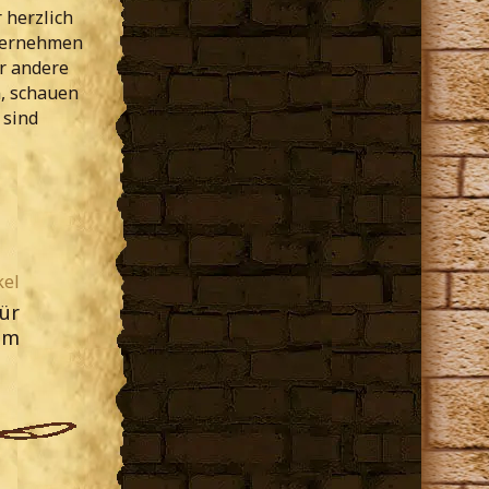
 herzlich
nternehmen
er andere
, schauen
 sind
kel
ür
mm