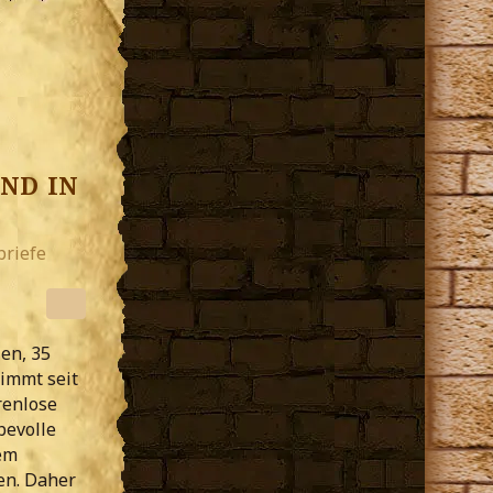
nd in
briefe
en, 35
nimmt seit
renlose
bevolle
nem
en. Daher