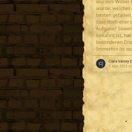
wurden. Wobei n
wurde, welches 
besten gefallen 
oder doch eher 
Aufgabe? Sowei
bekannt ist, hat
besonderen Dra
Immerhin ist w
Ciara Vaisey (
7. Mai 2015 u
•