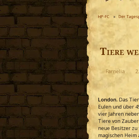
HP-FC
Der Tages
Tiere we
Farnelia
2
London.
Das Tier
Eulen und über 45
vier Jahren nebe
Tiere von Zaubere
neue Besitzer zu 
magischen Heim a