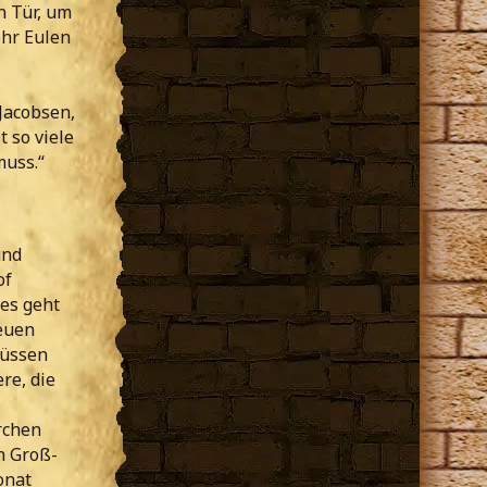
n Tür, um
ehr Eulen
Jacobsen,
 so viele
muss.“
und
of
 es geht
neuen
müssen
re, die
rchen
n Groß-
onat