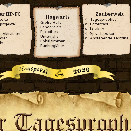
er HP-FC
Zauberwelt
Hogwarts
seite
Tagesprophet
Große Halle
projekte
Pottercast
Ländereien
m
Lexikon
Bibliothek
e Aktivitäten
Sprachlexikon
Unterricht
nder
Anstehende Termine
Pokalzimmer
ln
Punktegläser