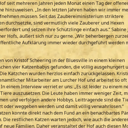
Hof seit mehreren Jahren jeden Monat einen Tag der offene
me hinzuweisen. „In den letzten Jahren haben wir immer m
ufnehmen müssen. Seit das Zaubereiministerium striktere
en durchsetzte, sind vermutlich viele Zauberer und Hexen
erfordert und setzen ihre Schützlinge einfach aus.“ Sabine 
her Hofs, äußert sich nur zu gerne. „Wir beherbergen zurzeit
 öffentliche Aufklärung immer wieder durchgeführt werden 
 von Kristof Scheering in der Bluesville in einem kleinen
chen vier Katzenbabys gefunden, die völlig ausgehungert 
Die Kätzchen wurden herzlos einfach zurückgelassen. Krist
enamtlicher Mitarbeiter am Lurcher Hof und arbeitet so oft
 In einem Interview verriet er uns: „Es ist leider zu einem 
Tiere auszusetzen. Die Leute haben immer weniger Zeit, 
en und verfolgen andere Hobbys. Leittragende sind die Tie
zt oder weggeben werden und damit völlig verwahrlosen.“
atzen konnte direkt nach dem Fund an ein benachbartes Pä
. Die restlichen Katzen warten jedoch, wie auch die andere
uf neue Familien. Daher veranstaltet der Hof auch diesen M