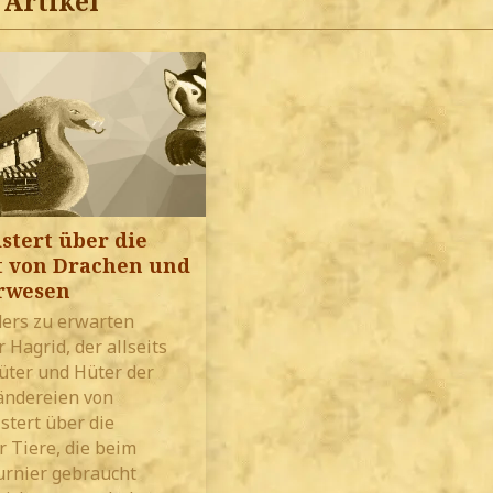
Artikel
stert über die
 von Drachen und
rwesen
ders zu erwarten
 Hagrid, der allseits
üter und Hüter der
ändereien von
stert über die
 Tiere, die beim
urnier gebraucht