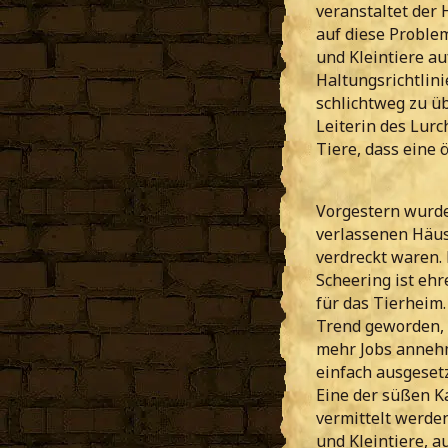
veranstaltet der 
auf diese Proble
und Kleintiere a
Haltungsrichtlini
schlichtweg zu üb
Leiterin des Lurc
Tiere, dass eine
Vorgestern wurden
verlassenen Häus
verdreckt waren. 
Scheering ist ehr
für das Tierheim.
Trend geworden, 
mehr Jobs annehm
einfach ausgeset
Eine der süßen K
vermittelt werden
und Kleintiere, a