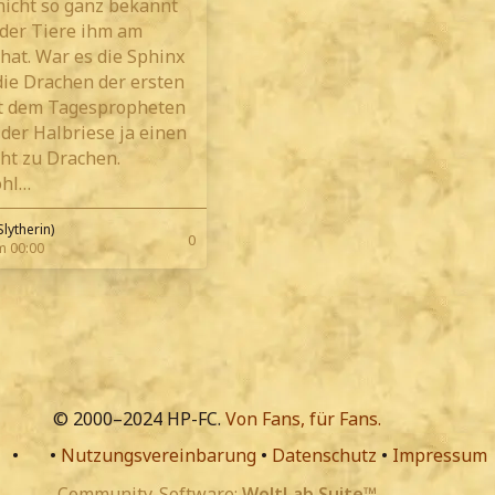
icht so ganz bekannt
der Tiere ihm am
hat. War es die Sphinx
die Drachen der ersten
t dem Tagespropheten
 der Halbriese ja einen
ht zu Drachen.
ohl…
Slytherin)
0
m 00:00
© 2000–2024 HP-FC.
Von Fans, für Fans.
•
•
Nutzungsvereinbarung
•
Datenschutz
•
Impressum
Community-Software:
WoltLab Suite™