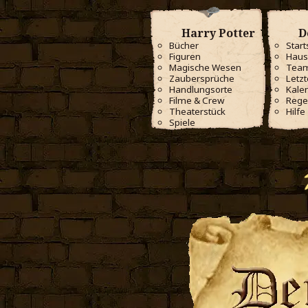
Harry Potter
D
Bücher
Start
Figuren
Haus
Magische Wesen
Tea
Zaubersprüche
Letzt
Handlungsorte
Kale
Filme & Crew
Rege
Theaterstück
Hilfe
Spiele