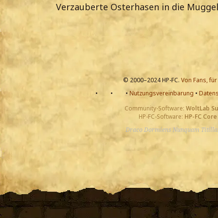
Verzauberte Osterhasen in die Muggel
© 2000–2024 HP-FC.
Von Fans, für
•
•
•
Nutzungsvereinbarung
•
Datens
Community-Software:
WoltLab S
HP-FC-Software:
HP-FC Core
Draco Dormiens Nunquam Titill