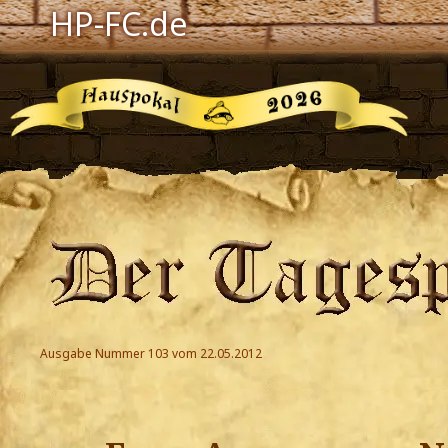
HP-FC.de
Navigation
Harry Potter
Der HP-FC
Hogwarts
Zauberwelt
Willkommen
Jetzt Fanclub-Mitglied werden!
Ausgabe Nummer 103 vom 22.05.2012