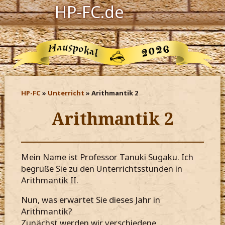
HP-FC.de
Navigation
Harry Potter
Der HP-FC
HP-FC
Unterricht
Arithmantik 2
Hogwarts
Arithmantik 2
Zauberwelt
Willkommen
Mein Name ist Professor Tanuki Sugaku. Ich
begrüße Sie zu den Unterrichtsstunden in
Jetzt Fanclub-Mitglied werden!
Arithmantik II.
Nun, was erwartet Sie dieses Jahr in
Arithmantik?
Zunächst werden wir verschiedene