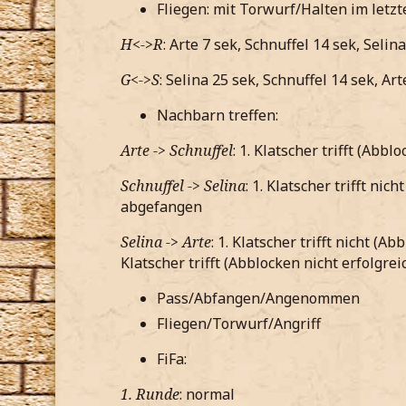
Fliegen: mit Torwurf/Halten im letzt
H<->R
: Arte 7 sek, Schnuffel 14 sek, Selin
G<->S
: Selina 25 sek, Schnuffel 14 sek, Art
Nachbarn treffen:
Arte -> Schnuffel
: 1. Klatscher trifft (Abb
Schnuffel -> Selina
: 1. Klatscher trifft nic
abgefangen
Selina -> Arte
: 1. Klatscher trifft nicht (A
Klatscher trifft (Abblocken nicht erfolgrei
Pass/Abfangen/Angenommen
Fliegen/Torwurf/Angriff
FiFa:
1. Runde
: normal