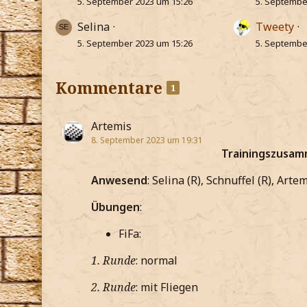
5. September 2023 um 15:26
5. Septembe
Selina
Tweety
5. September 2023 um 15:26
5. Septembe
Kommentare
1
Artemis
8. September 2023 um 19:31
Trainingszusam
Anwesend
: Selina (R), Schnuffel (R), Artem
Übungen
:
FiFa:
1. Runde
: normal
2. Runde
: mit Fliegen