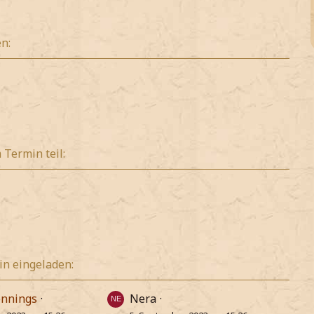
n:
Termin teil:
n eingeladen:
ennings
Nera