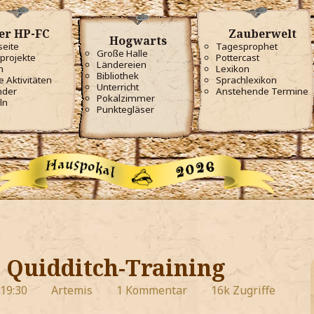
er HP-FC
Zauberwelt
Hogwarts
seite
Tagesprophet
Große Halle
projekte
Pottercast
Ländereien
m
Lexikon
Bibliothek
e Aktivitäten
Sprachlexikon
Unterricht
nder
Anstehende Termine
Pokalzimmer
ln
Punktegläser
 Quidditch-Training
 19:30
Artemis
1 Kommentar
16k Zugriffe