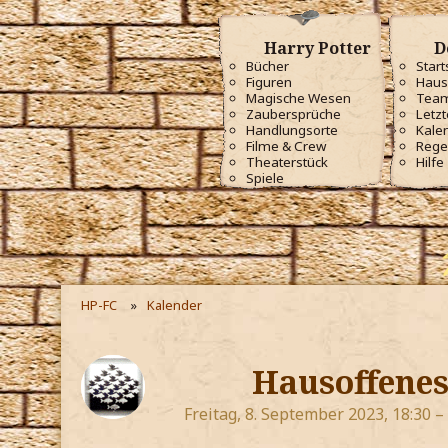
Harry Potter
D
Bücher
Start
Figuren
Haus
Magische Wesen
Tea
Zaubersprüche
Letzt
Handlungsorte
Kale
Filme & Crew
Rege
Theaterstück
Hilfe
Spiele
HP-FC
Kalender
Hausoffenes
Freitag, 8. September 2023, 18:30 –