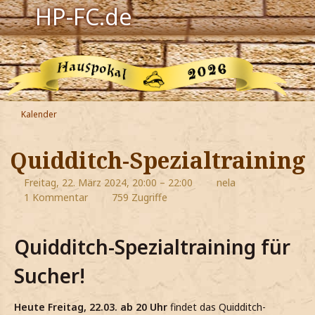
HP-FC.de
Navigation
Harry Potter
Der HP-FC
Kalender
Hogwarts
Quidditch-Spezialtraining
Zauberwelt
Freitag, 22. März 2024, 20:00 – 22:00
nela
1 Kommentar
759 Zugriffe
Willkommen
Quidditch-Spezialtraining für
Jetzt Fanclub-Mitglied werden!
Sucher!
Heute Freitag, 22.03. ab 20 Uhr
findet das Quidditch-