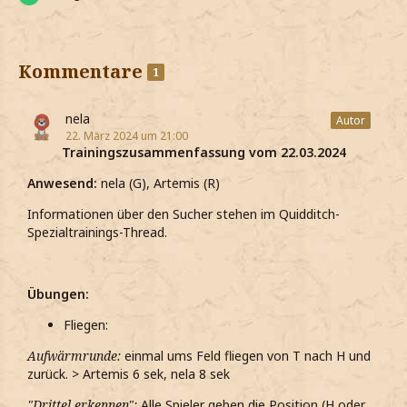
Kommentare
1
nela
Autor
22. März 2024 um 21:00
Trainingszusammenfassung vom 22.03.2024
Anwesend:
nela (G), Artemis (R)
Informationen über den Sucher stehen im Quidditch-
Spezialtrainings-Thread.
Übungen:
Fliegen:
Aufwärmrunde:
einmal ums Feld fliegen von T nach H und
zurück. > Artemis 6 sek, nela 8 sek
"Drittel erkennen":
Alle Spieler geben die Position (H oder