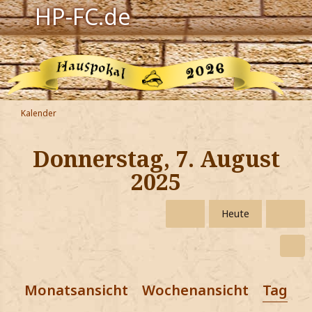
HP-FC.de
Navigation
Harry Potter
Der HP-FC
Kalender
Hogwarts
Donnerstag, 7. August
Zauberwelt
2025
Willkommen
Heute
Jetzt Fanclub-Mitglied werden!
Monatsansicht
Wochenansicht
Tagesa