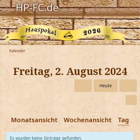
HP-FC.de
Navigation
Harry Potter
Der HP-FC
Kalender
Hogwarts
Freitag, 2. August 2024
Zauberwelt
Heute
Willkommen
Jetzt Fanclub-Mitglied werden!
Monatsansicht
Wochenansicht
Tagesa
Es wurden keine Einträge gefunden.