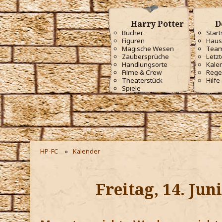
Harry Potter
D
Bücher
Start
Figuren
Haus
Magische Wesen
Tea
Zaubersprüche
Letzt
Handlungsorte
Kale
Filme & Crew
Rege
Theaterstück
Hilfe
Spiele
HP-FC
Kalender
Freitag, 14. Jun