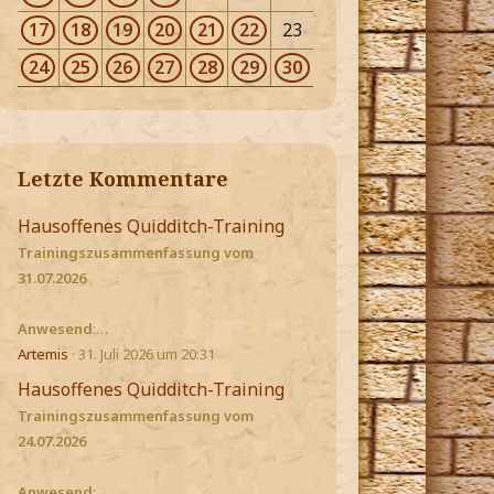
17
18
19
20
21
22
23
24
25
26
27
28
29
30
Letzte Kommentare
Hausoffenes Quidditch-Training
Trainingszusammenfassung vom
31.07.2026
Anwesend
:…
Artemis
31. Juli 2026 um 20:31
Hausoffenes Quidditch-Training
Trainingszusammenfassung vom
24.07.2026
Anwesend
:…