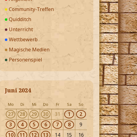
Community-Treffen
Quidditch
Unterricht
Wettbewerb
Magische Medien
Personenspiel
Juni 2024
Mo
Di
Mi
Do
Fr
Sa
So
27
28
29
30
31
1
2
3
4
5
6
7
8
9
10
11
12
13
14
15
16