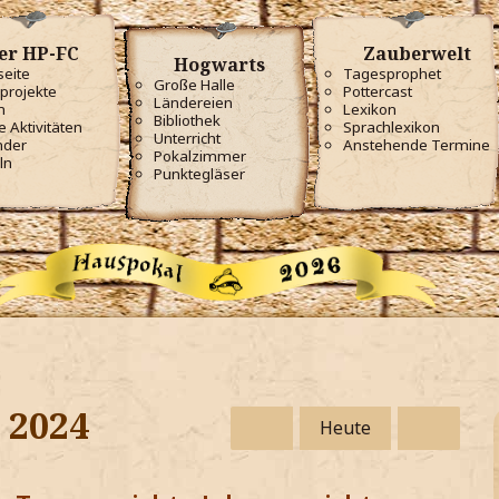
er HP-FC
Zauberwelt
Hogwarts
seite
Tagesprophet
Große Halle
projekte
Pottercast
Ländereien
m
Lexikon
Bibliothek
e Aktivitäten
Sprachlexikon
Unterricht
nder
Anstehende Termine
Pokalzimmer
ln
Punktegläser
i 2024
Heute