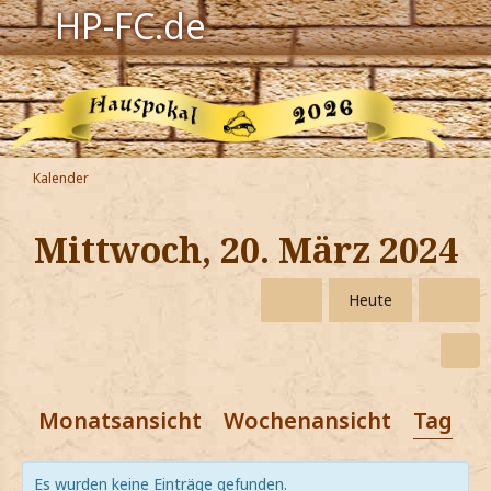
HP-FC.de
Navigation
Harry Potter
Der HP-FC
Kalender
Hogwarts
Mittwoch, 20. März 2024
Zauberwelt
Heute
Willkommen
Jetzt Fanclub-Mitglied werden!
Monatsansicht
Wochenansicht
Tagesa
Es wurden keine Einträge gefunden.