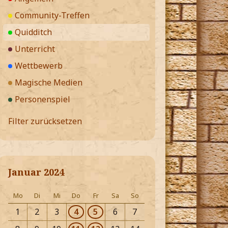
Community-Treffen
Quidditch
Unterricht
Wettbewerb
Magische Medien
Personenspiel
Filter zurücksetzen
Januar 2024
Mo
Di
Mi
Do
Fr
Sa
So
1
2
3
4
5
6
7