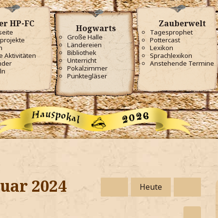
er HP-FC
Zauberwelt
Hogwarts
seite
Tagesprophet
Große Halle
projekte
Pottercast
Ländereien
m
Lexikon
Bibliothek
e Aktivitäten
Sprachlexikon
Unterricht
nder
Anstehende Termine
Pokalzimmer
ln
Punktegläser
nuar 2024
Heute