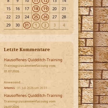
8
9
10
11
12
13
14
15
16
17
18
19
20
21
22
23
24
25
26
27
28
29
30
31
1
2
3
4
Letzte Kommentare
Hausoffenes Quidditch-Training
Trainingszusammenfassung vom
31.07.2026
Anwesend
:…
Artemis
31. Juli 2026 um 20:31
Hausoffenes Quidditch-Training
Trainingszusammenfassung vom
24.07.2026