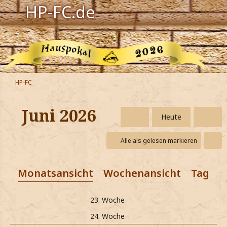
HP-FC.de
Navigation
Harry Potter
Der HP-FC
HP-FC
Hogwarts
Juni 2026
Heute
Zauberwelt
Alle als gelesen markieren
Willkommen
Monatsansicht
Wochenansicht
Tagesa
Jetzt Fanclub-Mitglied werden!
23. Woche
24. Woche