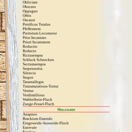
Obliviate
Obscuro
Oppugno
Orbis
Oscausi
Petrificus Totalus
Pfefferatem
Piertotum Locomotor
Prior Incantato
Priori Incantatem
Reductio
Reducto
Rictusempra
Schluck Schnecken
Sectumsempra
Serpensortia
Silencio
Stupor
Tarantallegra
Transmutations-Tortur
Ventus
Verdimillious
Wabbelbein-Fluch
Zunge-Fessel-Fluch
Heilzauber
Anapneo
Brackium Emendo
Eingeweide-Ausweide-Fluch
Enervate
Episkey