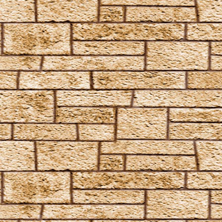
Homorphus-Zauber
Immobilus
Impedimenta
Imperturbatio
Incarcerus
Inflatus
Liberacorpus
Muffliato
Nebulus
Partis Temporus
Peskiwichteli Pesternomi
Protego
Protego Diabolica
Protego Horribilis
Protego Maxima
Protego Totalum
Pullus
Relaschio
Repello Inimicum
Repello Muggeltum
Riddikulus
Salvio Hexia
Snufflifors
Türblockierende Flammen
Vermiculus
Vipera Evanesca