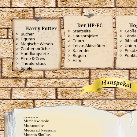
Deprimo
Descendo
Draconifors
Ebublio
Emuvilus
Der HP-FC
Ho
Engorgio Skullus
Harry Potter
Entomorphis
Startseite
Große 
Bücher
Everte Statum
Hausprojekte
Lände
Figuren
Expellimellius
Team
Biblio
Expulso
Magische Wesen
Letzte Aktivitäten
Unterr
Flagrante
Zaubersprüche
Kalender
Pokal
Flederwichtfluch
Handlungsorte
Regeln
Punkt
Flipendo
Filme & Crew
Hilfe
Fracto Strata
Theaterstück
Fulgari
Spiele
Furnunculus
Glacius
Inanimatus
Konjunktivitis-Fluch
Lacarnum Inflamari
Langlock
Legilimens
Levicorpus
Locomotor Wibbly
Magicus Extremos
Melofors
Mimblewimble
Morsmordre
Mucus ad Nauseam
Mutatio Skullus