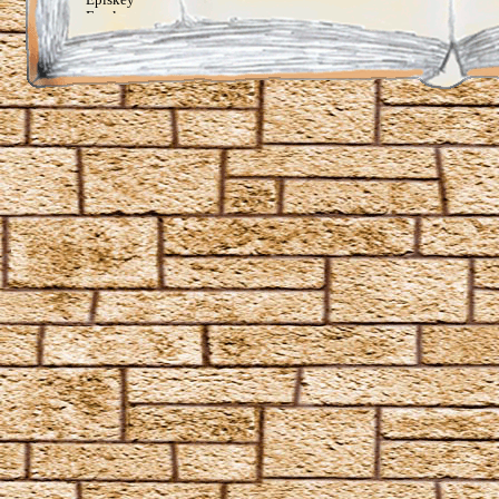
Ferula
Rennervate
Surgito
Vulnera Sanentur
Unverzeihliche Flüche
Avada Kedavra
Crucio
Imperio
Verteidigungszauber
Aqua Eructo
Arania Exumai
Arresto Momentum
Brachiabindo
Cave Inimicum
Confundo
Deletrius
Desillusio­nierungszauber
Duro
Emancipare
Entlifors
Expecto Patronum
Expelliarmus
Fianto Duri
Fidelius-Zauber
Finite Incantatem
Finite
Fumos
Goldene Flämmchen
Homenum revelio