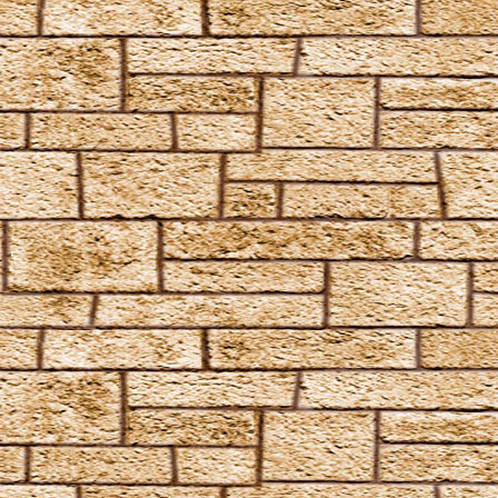
Flipendo
Fracto Strata
Fulgari
Furnunculus
Glacius
Inanimatus
Konjunktivitis-Fluch
Lacarnum Inflamari
Langlock
Legilimens
Levicorpus
Locomotor Wibbly
Magicus Extremos
Melofors
Mimblewimble
Morsmordre
Mucus ad Nauseam
Mutatio Skullus
Obliviate
Obscuro
Oppugno
Orbis
Oscausi
Petrificus Totalus
Pfefferatem
Piertotum Locomotor
Prior Incantato
Priori Incantatem
Reductio
Reducto