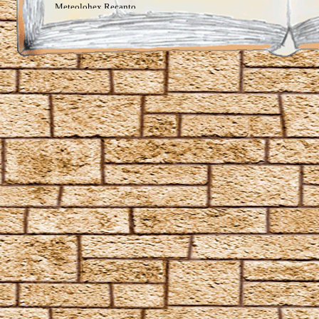
Meteolohex Recanto
Mobilcorpus
Mobiliarbus
Molliare
Nox
Oculus Reparo
Offenbare, was in dir steckt
Orchideus
Pack
Papyrus Reparo
Periculum
Piscifors
Portaberto
Portus
Proteus
Quietus
Ratzeputz
Reducio
Reparo
Revelio
Reverte
Sonorus
Specialis revelio
Tergeo
Unbrechbarer Schwur
Unheil angerichtet
Vermillious
Volate Ascendere
Wachstumszauber
Waddiwasi