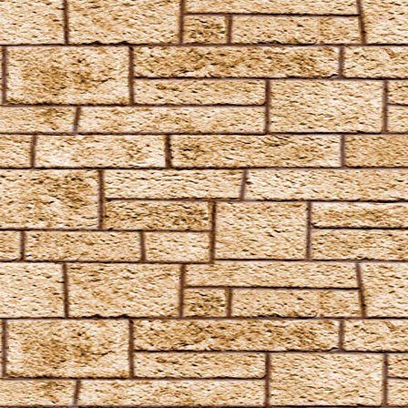
Rictusempra
Schluck Schnecken
Sectumsempra
Serpensortia
Silencio
Stupor
Tarantallegra
Transmutations-Tortur
Ventus
Verdimillious
Wabbelbein-Fluch
Zunge-Fessel-Fluch
Heilzauber
Anapneo
Brackium Emendo
Eingeweide-Ausweide-Fluch
Enervate
Episkey
Ferula
Rennervate
Surgito
Vulnera Sanentur
Unverzeihliche Flüche
Avada Kedavra
Crucio
Imperio
Verteidigungszauber
Aqua Eructo
Arania Exumai