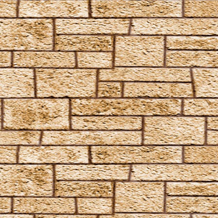
Arresto Momentum
Brachiabindo
Cave Inimicum
Confundo
Deletrius
Desillusio­nierungszauber
Duro
Emancipare
Entlifors
Expecto Patronum
Expelliarmus
Fianto Duri
Fidelius-Zauber
Finite Incantatem
Finite
Fumos
Goldene Flämmchen
Homenum revelio
Homorphus-Zauber
Immobilus
Impedimenta
Imperturbatio
Incarcerus
Inflatus
Liberacorpus
Muffliato
Nebulus
Partis Temporus
Peskiwichteli Pesternomi
Protego