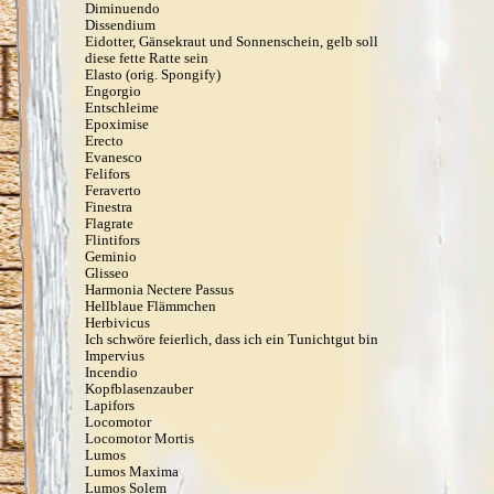
Diminuendo
Dissendium
Eidotter, Gänsekraut und Sonnenschein, gelb soll
diese fette Ratte sein
Elasto (orig. Spongify)
Engorgio
Entschleime
Epoximise
Erecto
Evanesco
Felifors
Feraverto
Finestra
Flagrate
Flintifors
Geminio
Glisseo
Harmonia Nectere Passus
Hellblaue Flämmchen
Herbivicus
Ich schwöre feierlich, dass ich ein Tunichtgut bin
Impervius
Incendio
Kopfblasenzauber
Lapifors
Locomotor
Locomotor Mortis
Lumos
Lumos Maxima
Lumos Solem