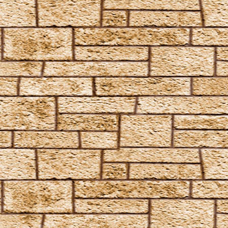
Protego Diabolica
Protego Horribilis
Protego Maxima
Protego Totalum
Pullus
Relaschio
Repello Inimicum
Repello Muggeltum
Riddikulus
Salvio Hexia
Snufflifors
Türblockierende Flammen
Vermiculus
Vipera Evanesca