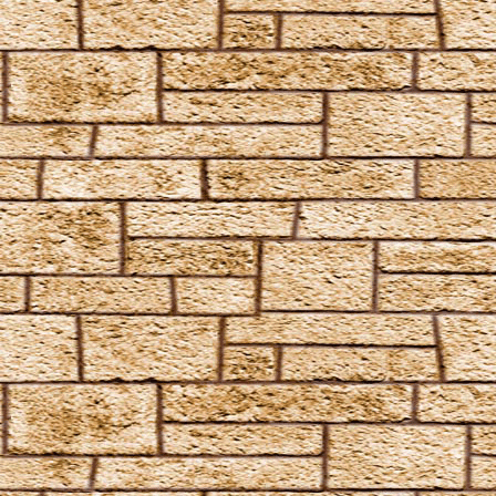
Weise mir die Richtung
Wingardium Leviosa
Zaubermolch und Kolibrigesumm, dieses Wasser sei
fortan Rum
Angriffszauber
Amnesia
Anteoculatia
Avifors
Bombarda
Bombarda Maxima
Calvorio
Colloshoo
Confringo
Confundo
Dämonenfeuer
Defodio
Densaugeo
Deprimo
Descendo
Draconifors
Ebublio
Emuvilus
Engorgio Skullus
Entomorphis
Everte Statum
Expellimellius
Expulso
Flagrante
Flederwichtfluch