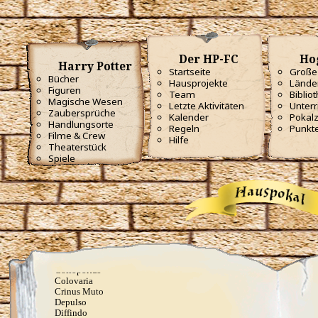
Der HP-FC
Ho
Harry Potter
Startseite
Große 
Bücher
Hausprojekte
Lände
Figuren
Team
Biblio
Alltagszauber
Magische Wesen
Letzte Aktivitäten
Unterr
Aberto
Zaubersprüche
Kalender
Pokal
Accio
Handlungsorte
Regeln
Punkt
Aguamenti
Filme & Crew
Hilfe
Alohomora
Theaterstück
Aparecium
Spiele
Appare Vestigium
Ascendio
Avensegio
Avis
Baubillious
Cantis
Carpe Retractum
Capacious Extremis
Circumrota
Cistem Aperio
Colloportus
Colovaria
Crinus Muto
Depulso
Diffindo