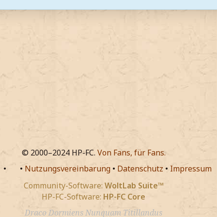
© 2000–2024 HP-FC.
Von Fans, für Fans.
•
•
Nutzungsvereinbarung
•
Datenschutz
•
Impressum
Community-Software:
WoltLab Suite™
HP-FC-Software:
HP-FC Core
Draco Dormiens Nunquam Titillandus