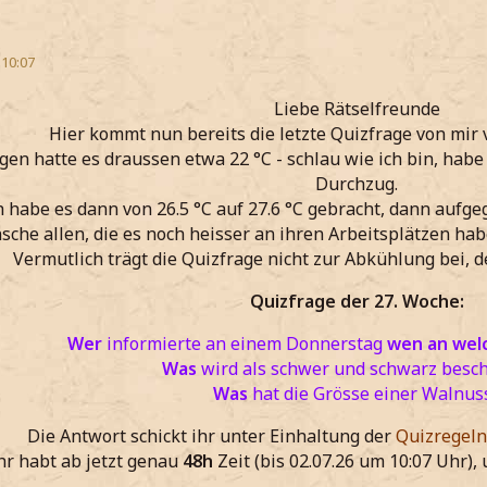
 10:07
Liebe Rätselfreunde
Hier kommt nun bereits die letzte Quizfrage von mir
en hatte es draussen etwa 22 °C - schlau wie ich bin, habe 
Durchzug.
h habe es dann von 26.5 °C auf 27.6 °C gebracht, dann aufgeg
sche allen, die es noch heisser an ihren Arbeitsplätzen hab
Vermutlich trägt die Quizfrage nicht zur Abkühlung bei, 
Quizfrage der 27. Woche:
Wer
informierte an einem Donnerstag
wen an wel
Was
wird als schwer und schwarz besc
Was
hat die Grösse einer Walnus
Die Antwort schickt ihr unter Einhaltung der
Quizregeln
hr habt ab jetzt genau
48h
Zeit (bis 02.07.26 um 10:07 Uhr),