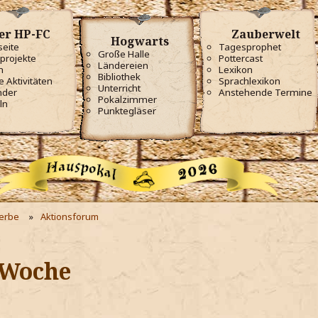
er HP-FC
Zauberwelt
Hogwarts
seite
Tagesprophet
Große Halle
projekte
Pottercast
Ländereien
m
Lexikon
Bibliothek
e Aktivitäten
Sprachlexikon
Unterricht
nder
Anstehende Termine
Pokalzimmer
ln
Punktegläser
erbe
Aktionsforum
 Woche