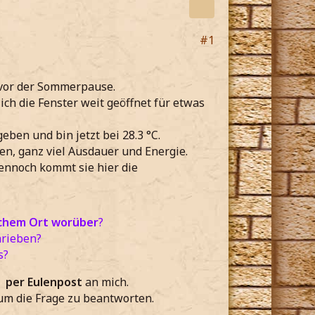
#1
 vor der Sommerpause.
ich die Fenster weit geöffnet für etwas
eben und bin jetzt bei 28.3 °C.
en, ganz viel Ausdauer und Energie.
dennoch kommt sie hier die
chem Ort worüber
?
hrieben?
s?
per Eulenpost
an mich.
 um die Frage zu beantworten.