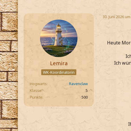
30. Juni 2026 um
Heute Morg
Ic
Lemira
Ich wün
WK-Koordinatorin
Hogwarts
Ravenclaw
Klasse
5
Punkte
500
I