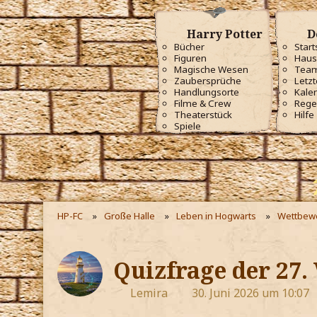
Harry Potter
D
Bücher
Start
Figuren
Haus
Magische Wesen
Tea
Zaubersprüche
Letzt
Handlungsorte
Kale
Filme & Crew
Rege
Theaterstück
Hilfe
Spiele
HP-FC
Große Halle
Leben in Hogwarts
Wettbew
Quizfrage der 27.
Lemira
30. Juni 2026 um 10:07