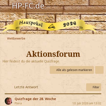
HP-FC.de
Navigation
Harry Potter
Der HP-FC
Wettbewerbe
Hogwarts
Aktionsforum
Zauberwelt
Hier findest du die aktuelle Quizfrage.
Willkommen
Alle als gelesen markieren
Jetzt Fanclub-Mitglied werden!
Letzte Antwort
Filter
Quizfrage der 28. Woche
Ptera
10. Juli 2026 um 13:02