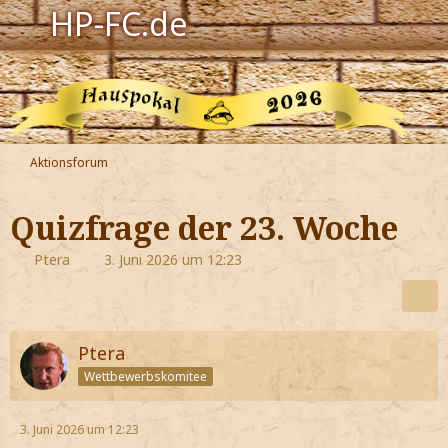
HP-FC.de
Navigation
Harry Potter
Der HP-FC
Aktionsforum
Hogwarts
Quizfrage der 23. Woche
Zauberwelt
Ptera
3. Juni 2026 um 12:23
Willkommen
Ptera
Jetzt Fanclub-Mitglied werden!
Wettbewerbskomitee
3. Juni 2026 um 12:23