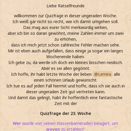
Liebe Rätselfreunde
willkommen zur Quizfrage in dieser ungeraden Woche.
Ich weiß gar nicht so recht, wie ich damit umgehen soll.
Das mag aus eurer Sicht merkwürdig wirken,
aber ich bin so daran gewöhnt, meine Zahlen immer um zwei
zu erhöhen,
dass ich mich jetzt schon zahlreiche Fehler machen sehe.
Mir ist eben auch aufgefallen, dass einige ja sogar ein langes
Wochenende haben.
Ich gebe zu, da werde ich doch ein kleines bisschen neidisch.
Aber es sei allen gegönnt.
Ich hoffe, ihr habt letzte Woche der lieben
Lemira
alle
einen schönen Urlaub gewünscht.
Ich tue es auf jeden Fall hiermit und hoffe, dass ich sie auch in
dieser ungeraden Zeit gut vertreten kann.
Und damit das gelingt, habt ihr hoffentlich eine fantastische
Zeit mit der
Quizfrage der 23. Woche
Wer
wurde von seinen Klassenkameraden belagert, um
wovon
zu erzählen?