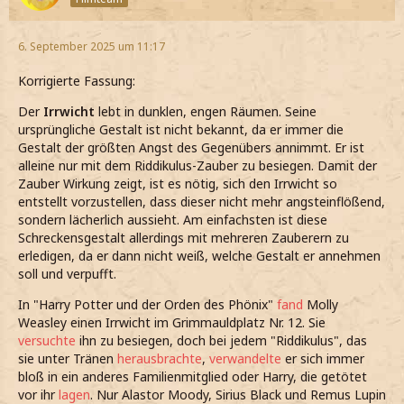
6. September 2025 um 11:17
Korrigierte Fassung:
Der
Irrwicht
lebt in dunklen, engen Räumen. Seine
ursprüngliche Gestalt ist nicht bekannt, da er immer die
Gestalt der größten Angst des Gegenübers annimmt. Er ist
alleine nur mit dem Riddikulus-Zauber zu besiegen. Damit der
Zauber Wirkung zeigt, ist es nötig, sich den Irrwicht so
entstellt vorzustellen, dass dieser nicht mehr angsteinflößend,
sondern lächerlich aussieht. Am einfachsten ist diese
Schreckensgestalt allerdings mit mehreren Zauberern zu
erledigen, da er dann nicht weiß, welche Gestalt er annehmen
soll und verpufft.
In "Harry Potter und der Orden des Phönix"
fand
Molly
Weasley einen Irrwicht im Grimmauldplatz Nr. 12. Sie
versuchte
ihn zu besiegen, doch bei jedem "Riddikulus", das
sie unter Tränen
herausbrachte
,
verwandelte
er sich immer
bloß in ein anderes Familienmitglied oder Harry, die getötet
vor ihr
lagen
. Nur Alastor Moody, Sirius Black und Remus Lupin