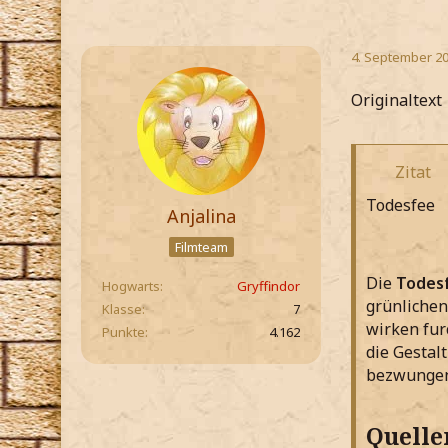
4. September 20
Originaltext
Zitat
Todesfee
Anjalina
Filmteam
Die
Todes
Hogwarts
Gryffindor
grünlichen
Klasse
7
wirken fur
Punkte
4.162
die Gestal
bezwungen,
Quelle