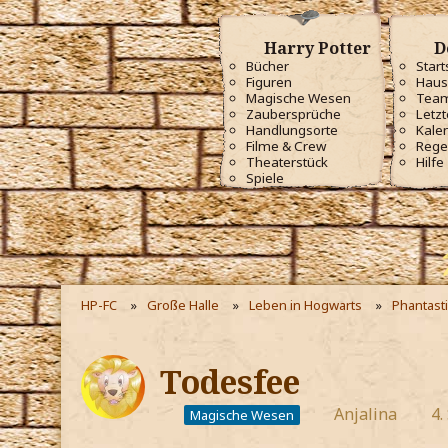
Harry Potter
D
Bücher
Start
Figuren
Haus
Magische Wesen
Tea
Zaubersprüche
Letzt
Handlungsorte
Kale
Filme & Crew
Rege
Theaterstück
Hilfe
Spiele
HP-FC
Große Halle
Leben in Hogwarts
Phantast
Todesfee
Anjalina
4.
Magische Wesen