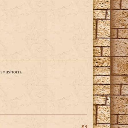
nsnashorn.
#3