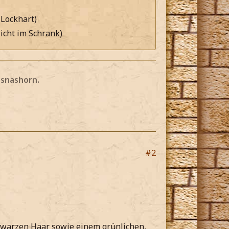
 Lockhart)
icht im Schrank)
nsnashorn.
#2
chwarzen Haar sowie einem grünlichen,