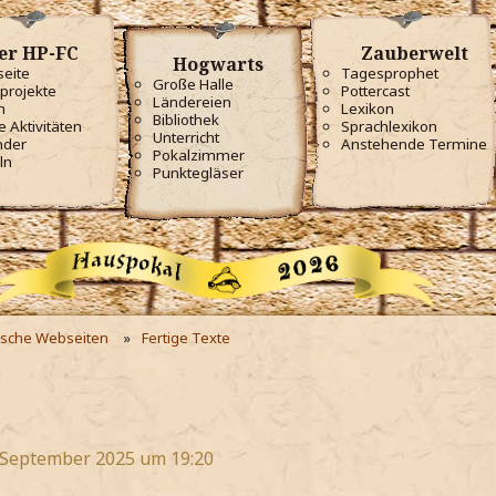
er HP-FC
Zauberwelt
Hogwarts
seite
Tagesprophet
Große Halle
projekte
Pottercast
Ländereien
m
Lexikon
Bibliothek
e Aktivitäten
Sprachlexikon
Unterricht
nder
Anstehende Termine
Pokalzimmer
ln
Punktegläser
ische Webseiten
Fertige Texte
 September 2025 um 19:20