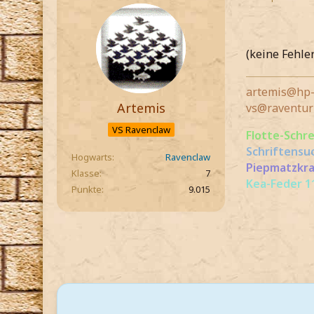
(keine Fehle
artemis@hp-
Artemis
vs@raventur
VS Ravenclaw
Flotte-Schr
Schriftensu
Hogwarts
Ravenclaw
Piepmatzkra
Klasse
7
Kea-Feder 11
Punkte
9.015