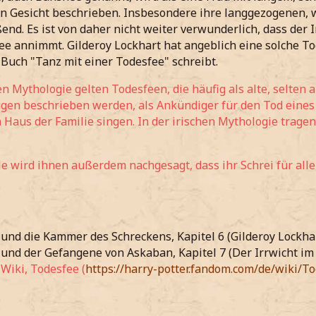
en Gesicht beschrieben. Insbesondere ihre langgezogenen,
ßend. Es ist von daher nicht weiter verwunderlich, dass der 
ee annimmt. Gilderoy Lockhart hat angeblich eine solche 
 Buch "Tanz mit einer Todesfee" schreibt.
hen Mythologie gelten Todesfeen, die häufig als alte, selten
gen beschrieben werden, als Ankündiger für den Tod eines 
 Haus der Familie singen. In der irischen Mythologie trag
e wird ihnen außerdem nachgesagt, dass ihr Schrei für alle, 
 und die Kammer des Schreckens, Kapitel 6 (Gilderoy Lockha
 und der Gefangene von Askaban, Kapitel 7 (Der Irrwicht im
 Wiki, Todesfee (
https://harry-potter.fandom.com/de/wiki/T