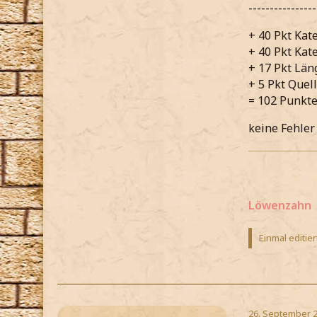
----------------
+ 40 Pkt Kat
+ 40 Pkt Kat
+ 17 Pkt Län
+ 5 Pkt Quell
= 102 Punkt
keine Fehle
Löwenzahn
Einmal editier
26. September 