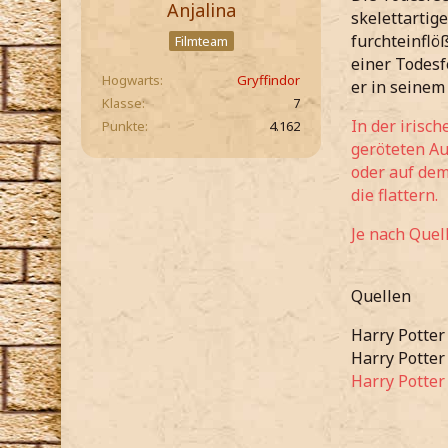
Anjalina
skelettartig
furchteinflö
Filmteam
einer Todesf
Hogwarts
Gryffindor
er in seinem
Klasse
7
In der irisc
Punkte
4.162
geröteten Au
oder auf dem
die flattern.
Je nach Quell
Quellen
Harry Potter
Harry Potter
Harry Potter