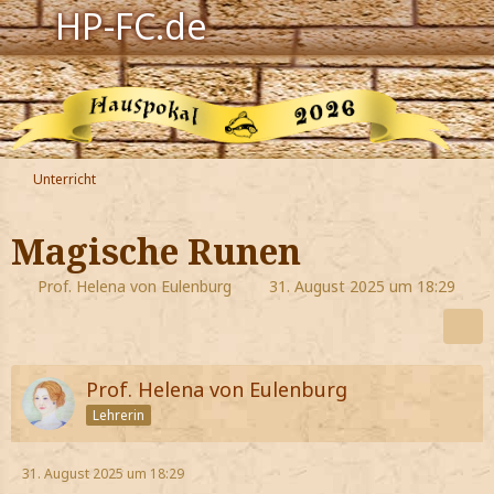
HP-FC.de
Navigation
Harry Potter
Der HP-FC
Unterricht
Hogwarts
Magische Runen
Zauberwelt
Prof. Helena von Eulenburg
31. August 2025 um 18:29
Willkommen
Prof. Helena von Eulenburg
Jetzt Fanclub-Mitglied werden!
Lehrerin
31. August 2025 um 18:29