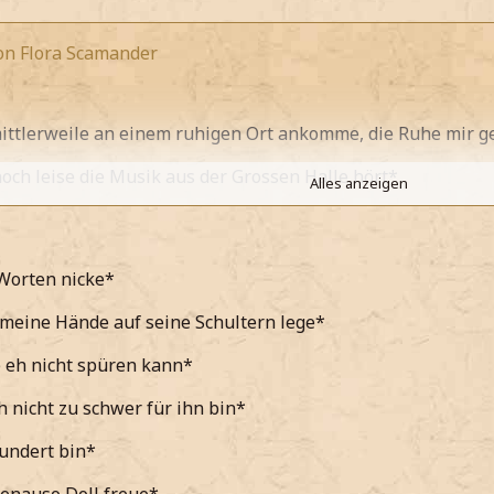
von Flora Scamander
ittlerweile an einem ruhigen Ort ankomme, die Ruhe mir g
ch leise die Musik aus der Grossen Halle hört*
Alles anzeigen
denklich vor ihr hinstelle und zu ihr runterschaue*
ihr Kleid und ihre Frisur bewundere welche ihr echt gut ge
Worten nicke*
 meine Hände auf seine Schultern lege*
meine und ihr in die Augenschaue*
 eh nicht spüren kann*
 beide das wir gerne tanzen würden.
h nicht zu schwer für ihn bin*
 mir kurz durch die Haare fahre*
undert bin*