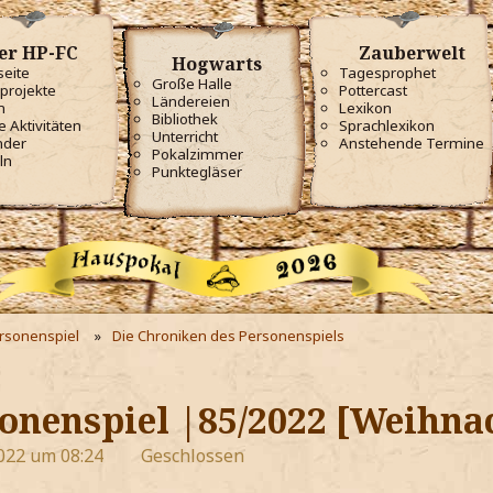
er HP-FC
Zauberwelt
Hogwarts
seite
Tagesprophet
Große Halle
projekte
Pottercast
Ländereien
m
Lexikon
Bibliothek
e Aktivitäten
Sprachlexikon
Unterricht
nder
Anstehende Termine
Pokalzimmer
ln
Punktegläser
ersonenspiel
Die Chroniken des Personenspiels
onenspiel |85/2022 [Weihna
022 um 08:24
Geschlossen