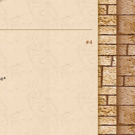
#4
se*