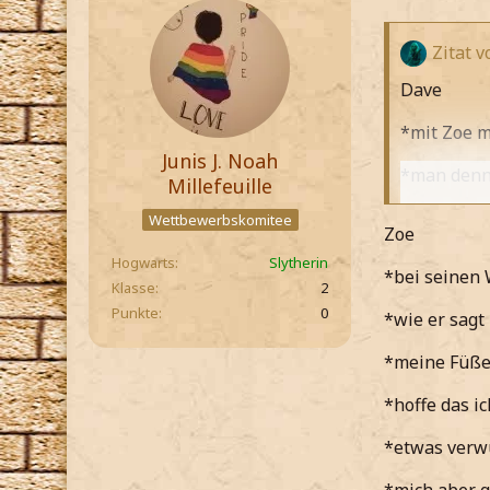
Zitat 
Dave
*mit Zoe m
Junis J. Noah
*man denno
Millefeuille
*mich nach
Wettbewerbskomitee
Zoe
*abermals 
Hogwarts
Slytherin
*bei seinen 
Klasse
2
So Zoe...
Punkte
0
*wie er sagt
*grinsend 
*meine Füße
Wir wissen
*hoffe das ic
*meine und
*etwas verw
Also...