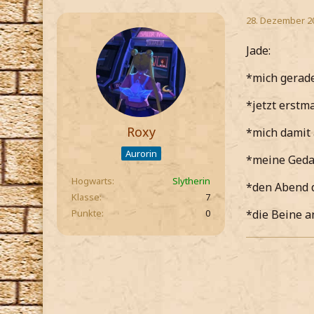
28. Dezember 2
Jade:
*mich gerade
*jetzt erst
Roxy
*mich damit
Aurorin
*meine Gedan
Hogwarts
Slytherin
*den Abend d
Klasse
7
Punkte
0
*die Beine a