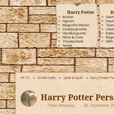
Harry Potter
D
Bücher
Start
Figuren
Haus
Magische Wesen
Tea
Zaubersprüche
Letzt
Handlungsorte
Kale
Filme & Crew
Rege
Theaterstück
Hilfe
Spiele
HP-FC
Große Halle
Spiel & Spaß
Harry Potter P
Harry Potter Pers
Thesi Weasley
28. Dezember 2