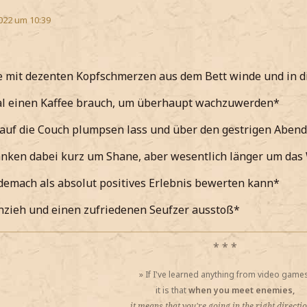
022 um 10:39
 mit dezenten Kopfschmerzen aus dem Bett winde und in di
mal einen Kaffee brauch, um überhaupt wachzuwerden*
 auf die Couch plumpsen lass und über den gestrigen Aben
ken dabei kurz um Shane, aber wesentlich länger um das 
emach als absolut positives Erlebnis bewerten kann*
nzieh und einen zufriedenen Seufzer ausstoß*
* * *
»
If I've learned anything from video games
it is that
when you meet enemies,
it means that you're going in the
right directi