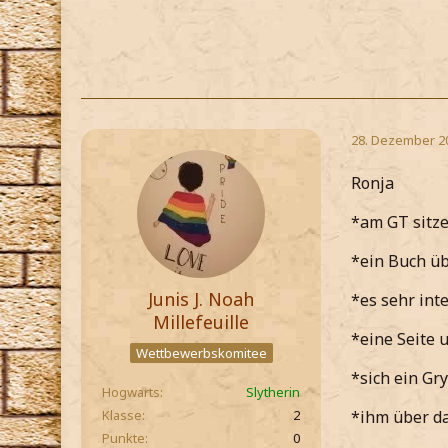
28. Dezember 2
Ronja
*am GT sitz
*ein Buch üb
Junis J. Noah
*es sehr int
Millefeuille
*eine Seite 
Wettbewerbskomitee
*sich ein Gr
Hogwarts
Slytherin
Klasse
2
*ihm über d
Punkte
0