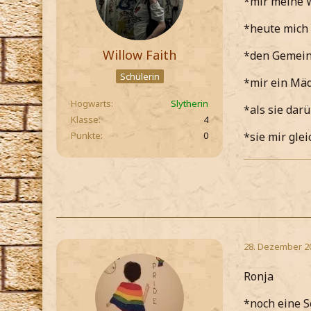
*mir meine W
*heute mich 
Willow Faith
*den Gemein
Schülerin
*mir ein Mäd
Hogwarts
Slytherin
*als sie dar
Klasse
4
Punkte
0
*sie mir glei
28. Dezember 2
Ronja
*noch eine S