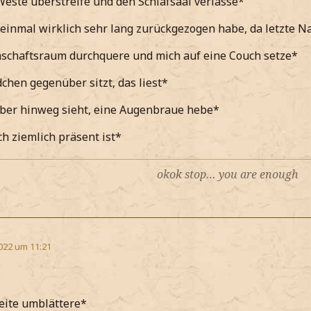
este überstreife und den Schlafsaal verlasse*
einmal wirklich sehr lang zurückgezogen habe, da letzte N
schaftsraum durchquere und mich auf eine Couch setze*
chen gegenüber sitzt, das liest*
über hinweg sieht, eine Augenbraue hebe*
ch ziemlich präsent ist*
okok stop… you are enough
022 um 11:21
eite umblättere*