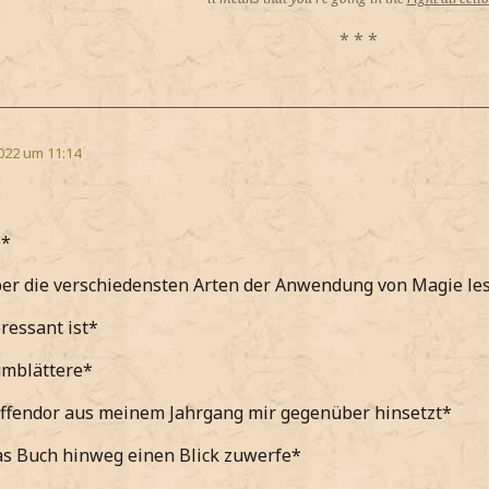
* * *
022 um 11:14
e*
er die verschiedensten Arten der Anwendung von Magie le
eressant ist*
umblättere*
yffendor aus meinem Jahrgang mir gegenüber hinsetzt*
as Buch hinweg einen Blick zuwerfe*