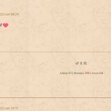
022 um 08:24
s!
🌿🌷🌼
Adrian
S3
|
Hermine
MR
|
Jason
G6
022 um 10:15