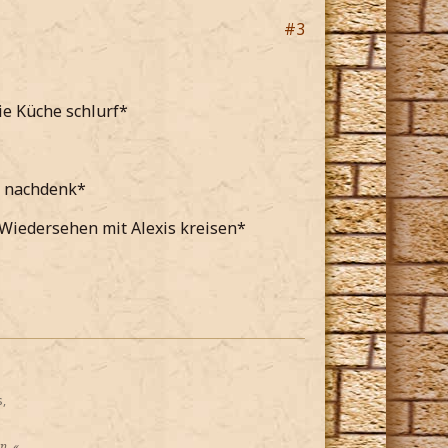
#3
e Küche schlurf*
d nachdenk*
Wiedersehen mit Alexis kreisen*
,
on
. «