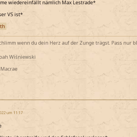
me wiedereinfällt nämlich Max Lestrade*
ser VS ist*
ith
 schlimm wenn du dein Herz auf der Zunge trägst. Pass nur bl
Noah
Wiśniewski
y Macrae
022 um 11:17
e