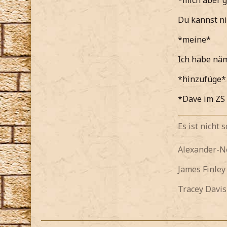
*mich aber g
*etwas zu
Du kannst nic
Leg deine 
*meine*
*sage währ
Ich habe näm
*hoffe das
*hinzufüge*
*dann vors
*Dave im ZS 
*ihre Verd
Es ist nicht
Madame mus
Alexander-
*meine*
James Finle
*auf ein S
Tracey Davis