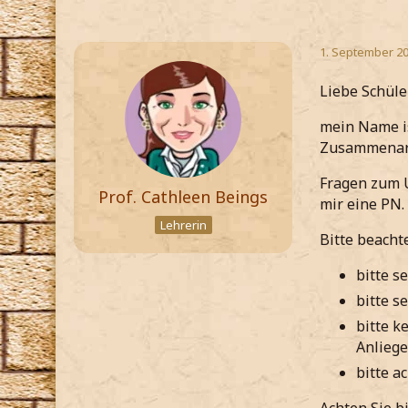
1. September 20
Liebe Schüle
mein Name is
Zusammenarb
Fragen zum U
Prof. Cathleen Beings
mir eine PN.
Lehrerin
Bitte beacht
bitte s
bitte s
bitte k
Anlieg
bitte a