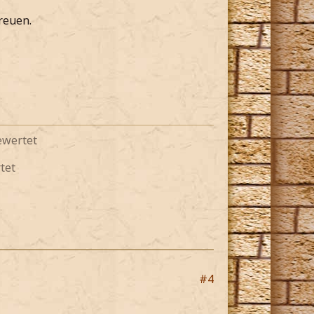
reuen.
ewertet
tet
#4