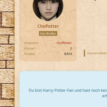
ChoPotter
Der Brüller
Hogwarts
Gryffindor
Klasse
2
Einmal editier
Punkte
8.874
Du bist Harry-Potter-Fan und hast noch ke
er