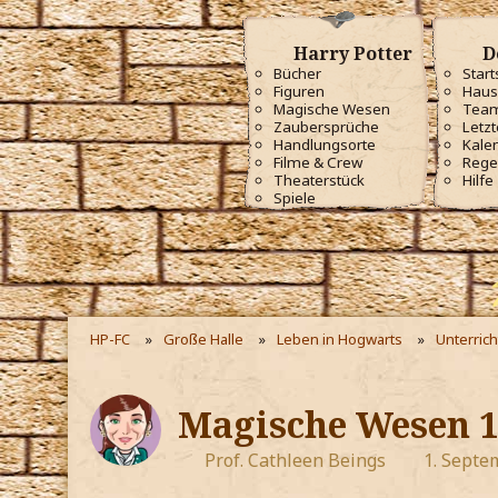
Harry Potter
D
Bücher
Start
Figuren
Haus
Magische Wesen
Tea
Zaubersprüche
Letzt
Handlungsorte
Kale
Filme & Crew
Rege
Theaterstück
Hilfe
Spiele
HP-FC
Große Halle
Leben in Hogwarts
Unterrich
Magische Wesen 
Prof. Cathleen Beings
1. Septe