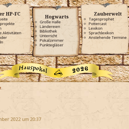
er HP-FC
Zauberwelt
Hogwarts
seite
Tagesprophet
Große Halle
projekte
Pottercast
Ländereien
m
Lexikon
Bibliothek
e Aktivitäten
Sprachlexikon
Unterricht
nder
Anstehende Termine
Pokalzimmer
ln
Punktegläser
t
1
mber 2022 um 20:37