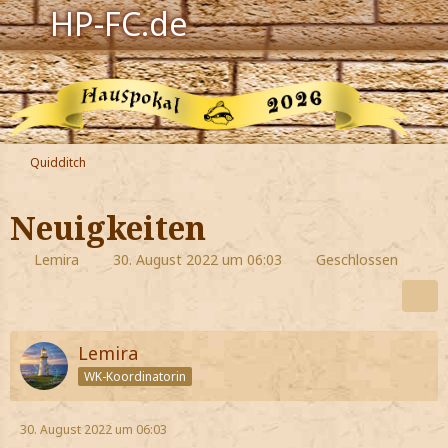
HP-FC.de
Navigation
Harry Potter
Der HP-FC
Quidditch
Hogwarts
Neuigkeiten
Zauberwelt
Lemira
30. August 2022 um 06:03
Geschlossen
Willkommen
Lemira
Jetzt Fanclub-Mitglied werden!
WK-Koordinatorin
30. August 2022 um 06:03