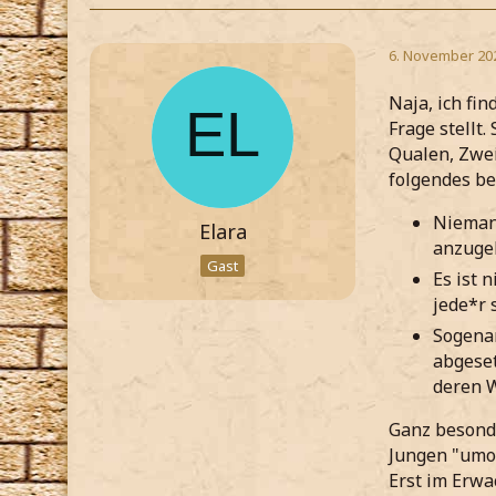
6. November 20
Naja, ich fi
Frage stellt.
Qualen, Zwei
folgendes b
Niemand
Elara
anzuge
Gast
Es ist 
jede*r 
Sogenan
abgeset
deren W
Ganz besonde
Jungen "umop
Erst im Erwa