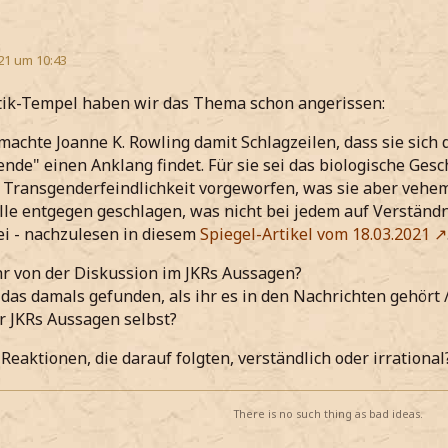
21 um 10:43
tik-Tempel haben wir das Thema schon angerissen:
 machte Joanne K. Rowling damit Schlagzeilen, dass sie sich
de" einen Anklang findet. Für sie sei das biologische Geschle
 Transgenderfeindlichkeit vorgeworfen, was sie aber veheme
le entgegen geschlagen, was nicht bei jedem auf Verständni
ei - nachzulesen in diesem
Spiegel-Artikel vom 18.03.2021
hr von der Diskussion im JKRs Aussagen?
 das damals gefunden, als ihr es in den Nachrichten gehört 
hr JKRs Aussagen selbst?
Reaktionen, die darauf folgten, verständlich oder irrational
There is no such thing as bad ideas.