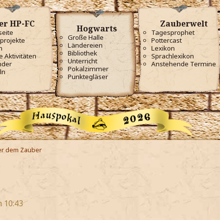
er HP-FC
Zauberwelt
Hogwarts
seite
Tagesprophet
Große Halle
projekte
Pottercast
Ländereien
m
Lexikon
Bibliothek
e Aktivitäten
Sprachlexikon
Unterricht
nder
Anstehende Termine
Pokalzimmer
ln
Punktegläser
er dem Zauber
 10:43