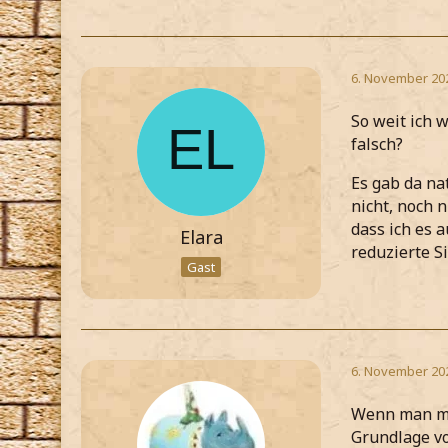
6. November 20
So weit ich 
falsch?
Es gab da na
nicht, noch 
dass ich es 
Elara
reduzierte S
Gast
6. November 20
Wenn man mei
Grundlage vo