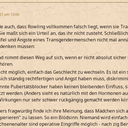
21 um 12:06
nde auch, dass Rowling vollkommen falsch liegt, wenn sie Tr
 Sie maßt sich ein Urteil an, das ihr nicht zusteht. Schließl
fel und Ängste eines Transgendermenschen nicht mal annäh
edenken müssen:
 nimmt diesen Weg auf sich, wenn er nicht absolut sicher 
hören.
nicht möglich, einfach das Geschlecht zu wechseln. Es ist ei
sich ständig rechtfertigen und Angst haben muss, diskrimin
nte Pubertätsblocker haben keinen bleibenden Einfluss, si
zt werden. (Anders sieht es natürlich mit den Hormonen au
irkungen nur sehr schwer rückgängig gemacht werden könne
rs fragwürdig finde ich ihre Meinung, dass Mädchen sich a
erieren" zu lassen. So ein Blödsinn. Niemand wird einfach 
chsenenalter sind operative Eingriffe möglich - nach zig Be