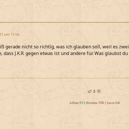
21 um 11:56
eiß gerade nicht so richtig, was ich glauben soll, weil es z
, dass J.K.R. gegen etwas ist und andere für. Was glaubst d
🌿🌷🌼
Adrian
S3
|
Hermine
MR
|
Jason
G6