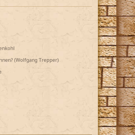
senkohl
önnen? (Wolfgang Trepper)
e