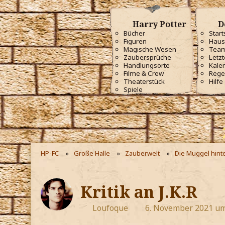
Harry Potter
D
Bücher
Start
Figuren
Haus
Magische Wesen
Tea
Zaubersprüche
Letzt
Handlungsorte
Kale
Filme & Crew
Rege
Theaterstück
Hilfe
Spiele
HP-FC
Große Halle
Zauberwelt
Die Muggel hint
Kritik an J.K.R
Loufoque
6. November 2021 um