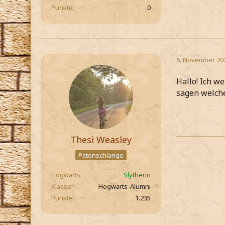
Punkte
0
6. November 20
Hallo! Ich w
sagen welche
Thesi Weasley
Patenschlange
Hogwarts
Slytherin
Klasse
Hogwarts-Alumni
Punkte
1.235