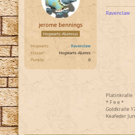
Ravenclaw
jerome bennings
Hogwarts-Alumnus
Hogwarts
Ravenclaw
Klasse
Hogwarts-Alumni
Punkte
0
Platinkralle
* F e e *
Goldkralle 1
Keafeder Jun