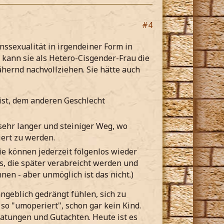
#4
anssexualität in irgendeiner Form in
ich kann sie als Hetero-Cisgender-Frau die
ernd nachvollziehen. Sie hätte auch
ist, dem anderen Geschlecht
n sehr langer und steiniger Weg, wo
iert zu werden.
e können jederzeit folgenlos wieder
s, die später verabreicht werden und
n - aber unmöglich ist das nicht.)
ngeblich gedrängt fühlen, sich zu
so "umoperiert", schon gar kein Kind.
ratungen und Gutachten. Heute ist es