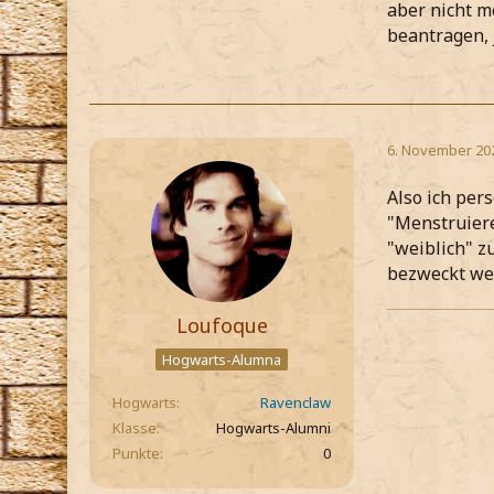
aber nicht m
beantragen, 
6. November 20
Also ich per
"Menstruier
"weiblich" z
bezweckt wer
Loufoque
Hogwarts-Alumna
Hogwarts
Ravenclaw
Klasse
Hogwarts-Alumni
Punkte
0