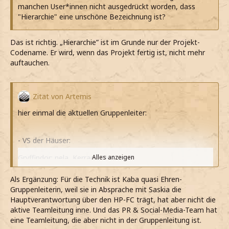
manchen User*innen nicht ausgedrückt worden, dass
"Hierarchie" eine unschöne Bezeichnung ist?
Das ist richtig. „Hierarchie” ist im Grunde nur der Projekt-
Codename. Er wird, wenn das Projekt fertig ist, nicht mehr
auftauchen.
Zitat von Artemis
hier einmal die aktuellen Gruppenleiter:
- VS der Häuser:
Gryffindor: nela, Kerracy, Nepomuk
Alles anzeigen
Hufflepuff: Mabe, polarbaer001
Ravenclaw: d.ela, Natcho, Artemis
Als Ergänzung: Für die Technik ist Kaba quasi Ehren-
Slytherin: Altron, cori, isch83
Gruppenleiterin, weil sie in Absprache mit Saskia die
Hauptverantwortung über den HP-FC trägt, hat aber nicht die
- Vertrauenslehrer: Linnea McAllister, Daisy Whitestone (ist
aktive Teamleitung inne. Und das PR & Social-Media-Team hat
aktuell beurlaubt)
eine Teamleitung, die aber nicht in der Gruppenleitung ist.