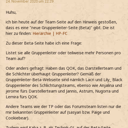
24. November 2020 um 22:29
Huhu,
ich bin heute auf der Team-Seite auf den Hinweis gestoßen,
dass es eine "neue Gruppenleiter-Seite (Beta)" gibt. Die ist
hier zu finden:
Hierarchie | HP-FC
Zu dieser Beta-Seite habe ich eine Frage:
Listet sie alle Gruppenleiter oder teilweise mehr Personen pro
Team auf?
Oder anders gefragt: Haben das QOK, das Darstellerteam und
die Schlichter überhaupt Gruppenleiter? Gemäß der
Gruppenleiter-Beta-Webseite sind nämlich Lacri und Lily_ Black
Gruppenleiter des Schlichtungsteams, ebenso wie Anjalina und
jerome fürs Darstellerteam und Jannis, Astrum, Nugorra und
Lemira fürs QOK.
Andere Teams wie der TP oder das Forumsteam listen nur die
mir bekannten Gruppenleiter auf (sasyan bzw. Paige und
Cookiebear).
Zudem wird Kaba z. B. als Technik-GL auf der Beta-Seite