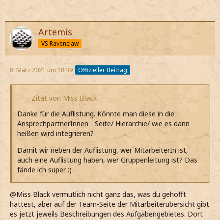
- Forumsminister: Paige, Cookiebear
- Wettbewerbskoordinator: Lemira
Artemis
- Chefredakteur: sasyan
VS Ravenclaw
Die Bib hat aktuell keinen offiziellen Teamleiter. Die
Schlichter, Bewerter, das QOK und das Filmdatenprojekt
8. März 2021 um 18:39
Offizieller Beitrag
hat keinen GL, da alle Teammitglieder gleichberechtigt
sind. Das HPPS-Team untersteht den Auroren/FM. Das
Phantastische Webseiten-Team war ursprünglich geplant
Zitat von Miss Black
als Koordinationsgruppe für die Aktualisierung der Inhalte,
weshalb es sich auch nur als Mitarbeitern gebildet hat.
Danke für die Auflistung. Könnte man diese in die
AnsprechpartnerInnen - Seite/ Hierarchie/ wie es dann
heißen wird integrieren?
Damit wir neben der Auflistung, wer MitarbeiterIn ist,
auch eine Auflistung haben, wer Gruppenleitung ist? Das
fände ich super :)
@Miss Black vermutlich nicht ganz das, was du gehofft
hattest, aber auf der Team-Seite der Mitarbeiterübersicht gibt
es jetzt jeweils Beschreibungen des Aufgabengebietes. Dort