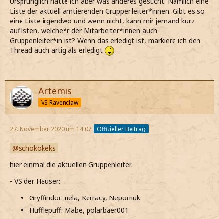
Ursprünglich hatte ich aber was anderes gesucht. Nämlich eine
Liste der aktuell amtierenden Gruppenleiter*innen. Gibt es so
eine Liste irgendwo und wenn nicht, kann mir jemand kurz
auflisten, welche*r der Mitarbeiter*innen auch
Gruppenleiter*in ist? Wenn das erledigt ist, markiere ich den
Thread auch artig als erledigt
Artemis
VS Ravenclaw
27. November 2020 um 14:07
Offizieller Beitrag
schokokeks
hier einmal die aktuellen Gruppenleiter:
- VS der Häuser:
Gryffindor: nela, Kerracy, Nepomuk
Hufflepuff: Mabe, polarbaer001