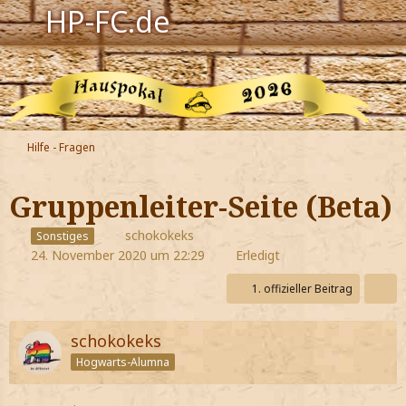
HP-FC.de
Navigation
Harry Potter
Der HP-FC
Hilfe - Fragen
Hogwarts
Gruppenleiter-Seite (Beta)
Zauberwelt
schokokeks
Sonstiges
24. November 2020 um 22:29
Erledigt
Willkommen
1. offizieller Beitrag
Jetzt Fanclub-Mitglied werden!
schokokeks
Hogwarts-Alumna